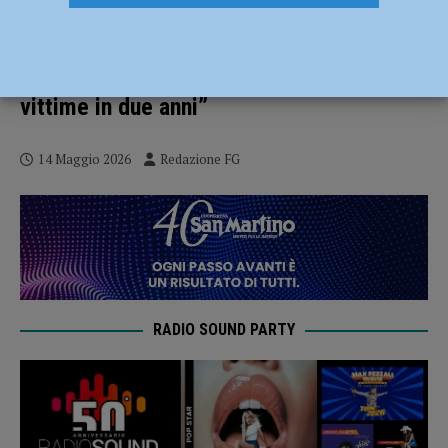
Nathan Greppi presenta il suo libro “Fact-
checking su Israele”, il fronte pro-Pal:
“Intento negazionista, parlano le 70 mila
vittime in due anni”
14 Maggio 2026
Redazione FG
RADIO SOUND PARTY