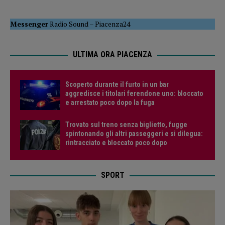
Messenger
Radio Sound
–
Piacenza24
ULTIMA ORA PIACENZA
Scoperto durante il furto in un bar
aggredisce i titolari ferendone uno: bloccato
e arrestato poco dopo la fuga
Trovato sul treno senza biglietto, fugge
spintonando gli altri passeggeri e si dilegua:
rintracciato e bloccato poco dopo
SPORT