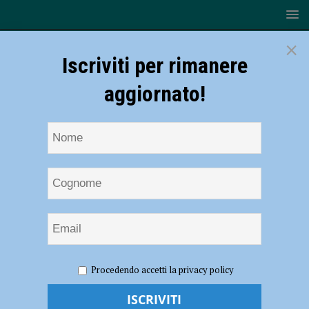
×
Iscriviti per rimanere
aggiornato!
HOME
NOTIZIE
ATTUALITÀ
Nathan Greppi
Procedendo accetti la privacy policy
presenta il suo libro “Fact-checking su Israele”, il fronte pro-Pal:
“Intento negazionista, parlano le 70 mila vittime in due anni”