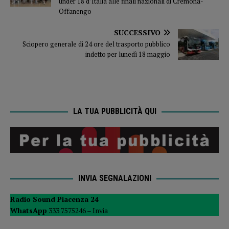
under 18 d’Italia alle finali nazionali di Cremona-
Offanengo
SUCCESSIVO
Sciopero generale di 24 ore del trasporto pubblico
indetto per lunedì 18 maggio
LA TUA PUBBLICITÀ QUI
INVIA SEGNALAZIONI
Radio Sound Piacenza 24
WhatsApp
333 7575246 –
Invia