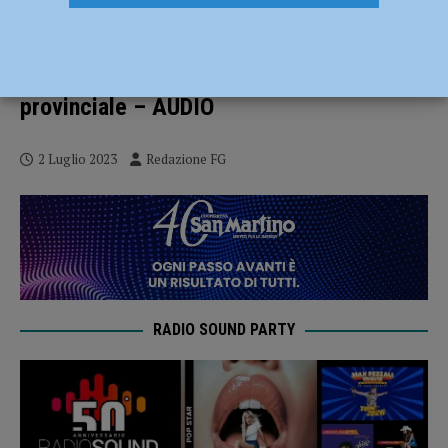
Lega Emilia, Matteo Rancan eletto nuovo
segretario: “Insieme, concreti e
compatti”. Zandonella segretario
provinciale – AUDIO
2 Luglio 2023
Redazione FG
RADIO SOUND PARTY