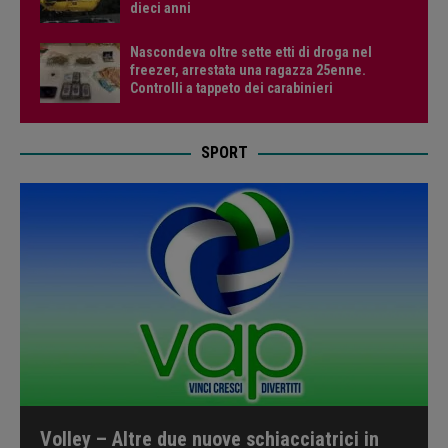
dieci anni
Nascondeva oltre sette etti di droga nel
freezer, arrestata una ragazza 25enne.
Controlli a tappeto dei carabinieri
SPORT
Volley – Altre due nuove schiacciatrici in