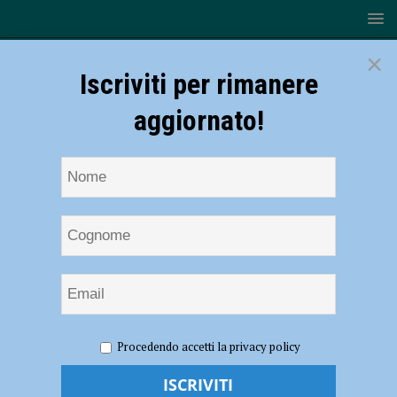
×
Iscriviti per rimanere
aggiornato!
HOME
NOTIZIE
POLITICA
Lega Emilia, Matteo
Procedendo accetti la privacy policy
Rancan eletto nuovo segretario: “Insieme, concreti e compatti”.
Zandonella segretario provinciale – AUDIO