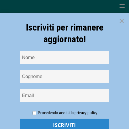
×
Iscriviti per rimanere
aggiornato!
HOME
NOTIZIE
EVENTI A PIACENZA
Secondo
Procedendo accetti la privacy policy
appuntamento per la rassegna itinerante “Piacenza Suona Jazz!”. Il 6
marzo la magia della musica brasiliana e argentina