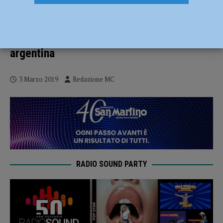
Secondo appuntamento per la rassegna
itinerante “Piacenza Suona Jazz!”. Il 6
marzo la magia della musica brasiliana e
argentina
3 Marzo 2019
Redazione MC
RADIO SOUND PARTY