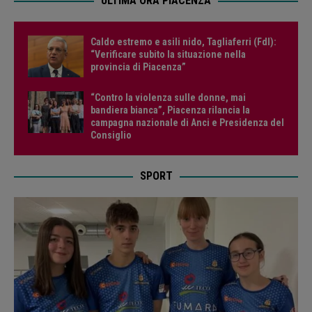
ULTIMA ORA PIACENZA
Caldo estremo e asili nido, Tagliaferri (FdI):
“Verificare subito la situazione nella
provincia di Piacenza”
“Contro la violenza sulle donne, mai
bandiera bianca”, Piacenza rilancia la
campagna nazionale di Anci e Presidenza del
Consiglio
SPORT