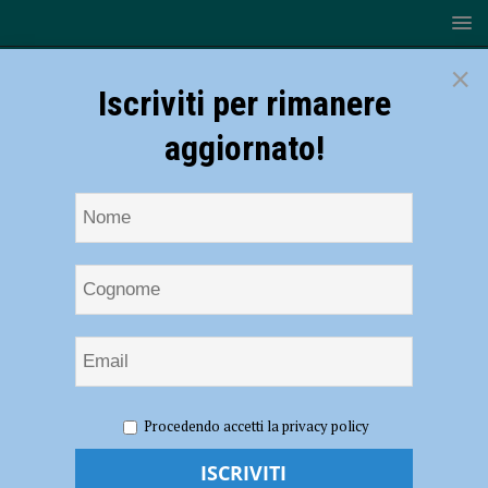
×
Iscriviti per rimanere
aggiornato!
HOME
NOTIZIE
CRONACA PIACENZA
La Provincia
Procedendo accetti la privacy policy
piange Roberta Solari, da vent’anni dipendente a palazzo Garibaldi
La Provincia piange Roberta Solari, da