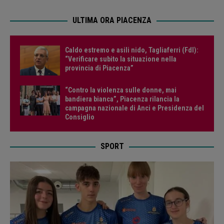
ULTIMA ORA PIACENZA
Caldo estremo e asili nido, Tagliaferri (FdI):
“Verificare subito la situazione nella
provincia di Piacenza”
“Contro la violenza sulle donne, mai
bandiera bianca”, Piacenza rilancia la
campagna nazionale di Anci e Presidenza del
Consiglio
SPORT