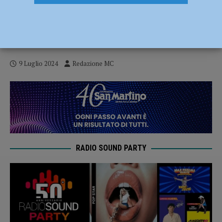
Rottofreno senza freni 2024 il 10 e 11
luglio due serate scatenate con i DejaVu e
“Magika 90” – AUDIO
9 Luglio 2024
Redazione MC
RADIO SOUND PARTY