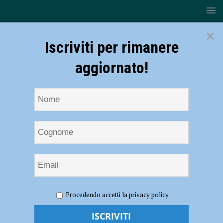
×
Iscriviti per rimanere
aggiornato!
HOME
NOTIZIE
EVENTI A PIACENZA
Rottofreno
Procedendo accetti la privacy policy
senza freni 2024 il 10 e 11 luglio due serate scatenate con i DejaVu e
“Magika 90” – AUDIO