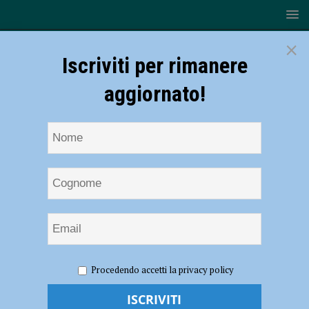
×
Iscriviti per rimanere
aggiornato!
HOME
NOTIZIE
Rugby – Emanuele Solari affianca Kingi
Procedendo accetti la privacy policy
Matenga alla guida dei Lyons
Rugby – Emanuele Solari affianca Kingi