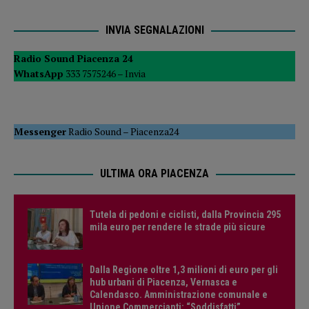
INVIA SEGNALAZIONI
Radio Sound Piacenza 24
WhatsApp
333 7575246 –
Invia
Messenger
Radio Sound
–
Piacenza24
ULTIMA ORA PIACENZA
Tutela di pedoni e ciclisti, dalla Provincia 295
mila euro per rendere le strade più sicure
Dalla Regione oltre 1,3 milioni di euro per gli
hub urbani di Piacenza, Vernasca e
Calendasco. Amministrazione comunale e
Unione Commercianti: “Soddisfatti”