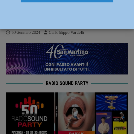
contro il Carpi, Under 16 sconfitta dalla
capolista
30 Gennaio 2024
Carlofilippo Vardelli
RADIO SOUND PARTY