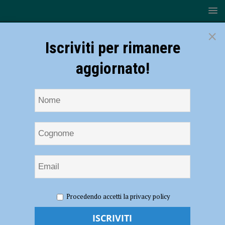
×
Iscriviti per rimanere
aggiornato!
HOME
NOTIZIE
Rugby – La Cadetta Lyons vola anche
Procedendo accetti la privacy policy
contro il Carpi, Under 16 sconfitta dalla capolista
Rugby – La Cadetta Lyons vola anche