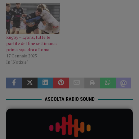
Rugby – Lyons, tutte le
partite del fine settimana:
prima squadra a Roma
17 Gennaio 2025
In "Notizie"
ASCOLTA RADIO SOUND