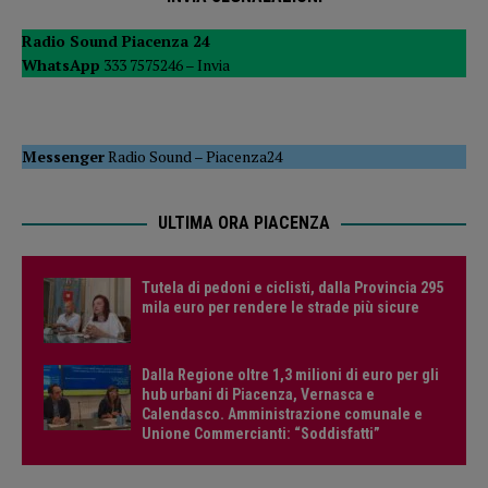
Radio Sound Piacenza 24
WhatsApp
333 7575246 –
Invia
Messenger
Radio Sound
–
Piacenza24
ULTIMA ORA PIACENZA
Tutela di pedoni e ciclisti, dalla Provincia 295
mila euro per rendere le strade più sicure
Dalla Regione oltre 1,3 milioni di euro per gli
hub urbani di Piacenza, Vernasca e
Calendasco. Amministrazione comunale e
Unione Commercianti: “Soddisfatti”