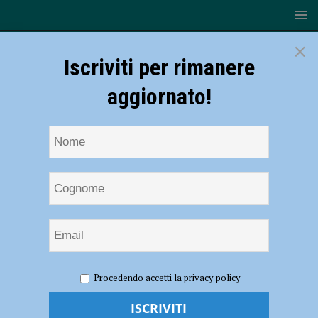
×
Iscriviti per rimanere
aggiornato!
HOME
NOTIZIE
Rugby – Weekend Lyons: vincono i
Procedendo accetti la privacy policy
Cadetti e l’Under 16
Rugby – Weekend Lyons: vincono i