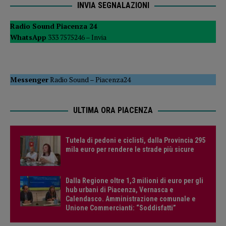
INVIA SEGNALAZIONI
Radio Sound Piacenza 24
WhatsApp
333 7575246 –
Invia
Messenger
Radio Sound
–
Piacenza24
ULTIMA ORA PIACENZA
Tutela di pedoni e ciclisti, dalla Provincia 295
mila euro per rendere le strade più sicure
Dalla Regione oltre 1,3 milioni di euro per gli
hub urbani di Piacenza, Vernasca e
Calendasco. Amministrazione comunale e
Unione Commercianti: “Soddisfatti”