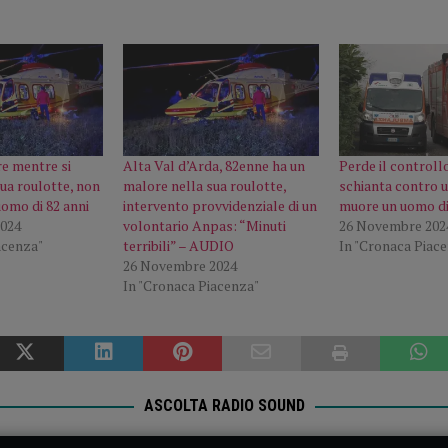
e mentre si
Alta Val d’Arda, 82enne ha un
Perde il controllo
sua roulotte, non
malore nella sua roulotte,
schianta contro u
’uomo di 82 anni
intervento provvidenziale di un
muore un uomo di
024
volontario Anpas: “Minuti
26 Novembre 202
acenza"
terribili” – AUDIO
In "Cronaca Piac
26 Novembre 2024
In "Cronaca Piacenza"
ASCOLTA RADIO SOUND