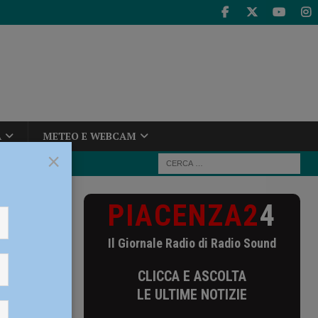
A
METEO E WEBCAM
×
PIACENZA2
4
 salvato da una
Il Giornale Radio di Radio Sound
 da una
CLICCA E ASCOLTA
LE ULTIME NOTIZIE