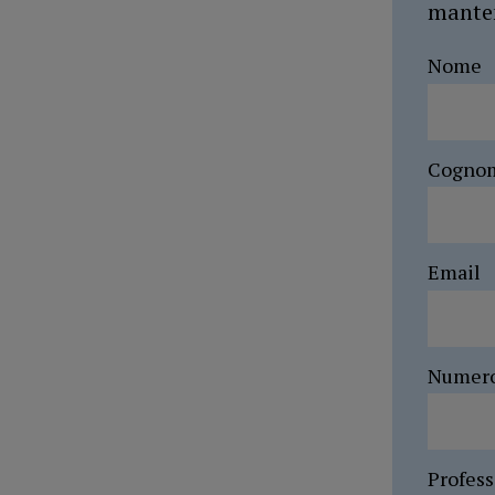
manten
Nome
Cogno
Email
Numer
Profes