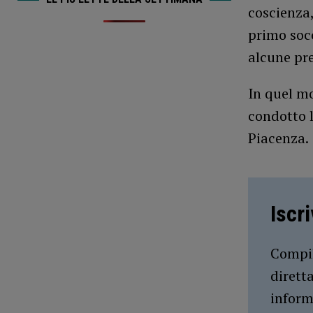
coscienza
primo socc
alcune pre
In quel m
condotto l
Piacenza.
Iscr
Compil
dirett
inform