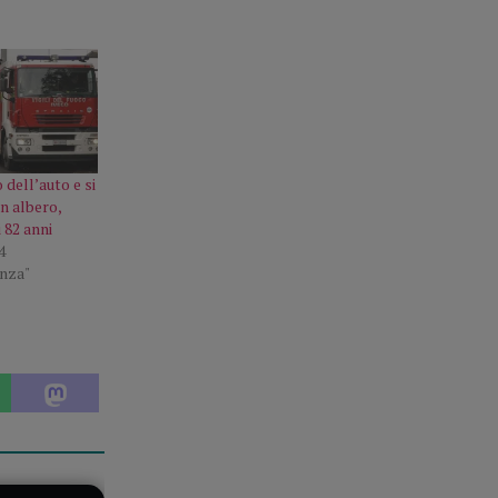
 dell’auto e si
n albero,
 82 anni
4
enza"