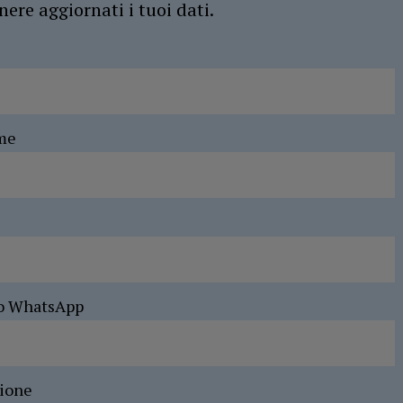
ere aggiornati i tuoi dati.
me
o WhatsApp
sione