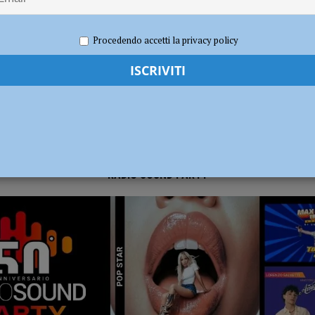
 2025
Redazione FG
Cronaca Piacenza
dI): “Verificare subito la situazione nella provincia di Piacenza”
POLITICA
Procedendo accetti la privacy policy
RADIO SOUND PARTY