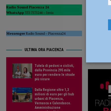
17 Gennaio
POLITICA
Radio Sound Piacenza 24
WhatsApp
333 7575246 –
Invia
[ 5 Agosto 2026 ]
Caldo estremo e asili nido, Tagliaferri (F
Messenger
Radio Sound
–
Piacenza24
ULTIMA ORA PIACENZA
Tutela di pedoni e ciclisti,
dalla Provincia 295 mila
euro per rendere le strade
più sicure
Dalla Regione oltre 1,3
milioni di euro per gli hub
urbani di Piacenza,
Vernasca e Calendasco.
Amministrazione