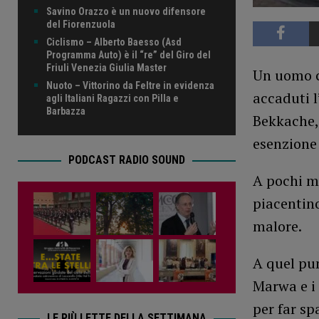
Savino Orazzo è un nuovo difensore
del Fiorenzuola
Ciclismo – Alberto Baesso (Asd
Programma Auto) è il “re” del Giro del
Friuli Venezia Giulia Master
Un uomo co
Nuoto – Vittorino da Feltre in evidenza
accaduti l
agli Italiani Ragazzi con Pilla e
Barbazza
Bekkache, 
esenzione 
PODCAST RADIO SOUND
A pochi me
piacentino
malore.
A quel pu
Marwa e i 
per far sp
LE PIÙ LETTE DELLA SETTIMANA