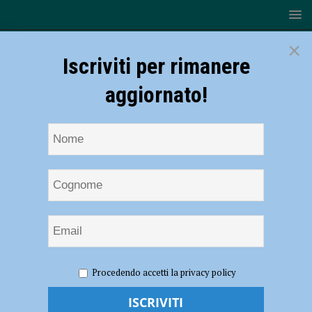
×
Iscriviti per rimanere
aggiornato!
HOME
NOTIZIE
EVENTI A PIACENZA
Ritorna il 25
Procedendo accetti la privacy policy
marzo in Santa Maria di Campagna “Il ballo dei bambini”
Ritorna il 25 marzo in Santa Maria di