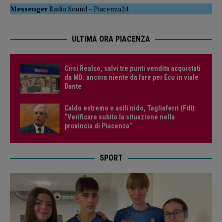
Messenger
Radio Sound
–
Piacenza24
ULTIMA ORA PIACENZA
Crisi Realco, salvi tre punti vendita acquistati
da MD: ancora niente da fare per Ecu in viale
Dante
Caldo estremo e asili nido, Tagliaferri (FdI):
“Verificare subito la situazione nella
provincia di Piacenza”
SPORT