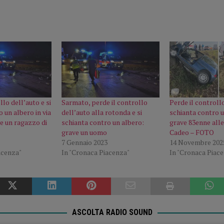
llo dell’auto e si
Sarmato, perde il controllo
Perde il controllo
 un albero in via
dell’auto alla rotonda e si
schianta contro u
e un ragazzo di
schianta contro un albero:
grave 83enne alle
grave un uomo
Cadeo – FOTO
7 Gennaio 2023
14 Novembre 202
acenza"
In "Cronaca Piacenza"
In "Cronaca Piac
ASCOLTA RADIO SOUND