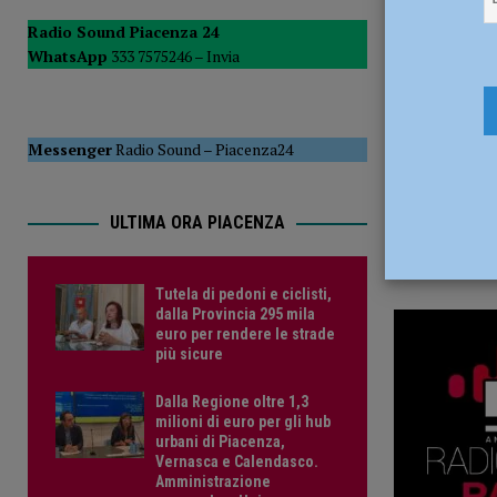
29 Maggio
POLITICA
Radio Sound Piacenza 24
WhatsApp
333 7575246 –
Invia
[ 5 Agosto 2026 ]
Caldo estremo e asili nido, Tagliaferri (F
Messenger
Radio Sound
–
Piacenza24
ULTIMA ORA PIACENZA
Tutela di pedoni e ciclisti,
dalla Provincia 295 mila
euro per rendere le strade
più sicure
Dalla Regione oltre 1,3
milioni di euro per gli hub
urbani di Piacenza,
Vernasca e Calendasco.
Amministrazione