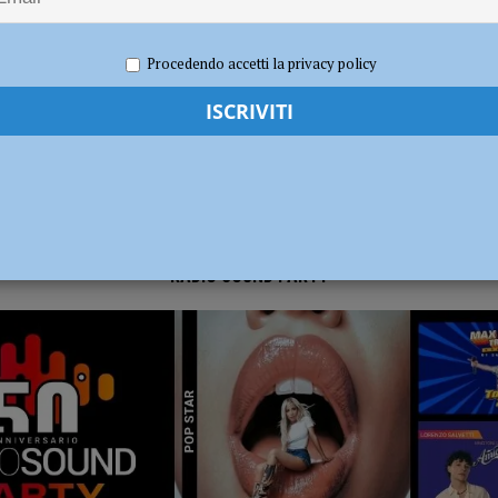
 2021
Redazione FG
Cronaca Piacenza
dI): “Verificare subito la situazione nella provincia di Piacenza”
POLITICA
Procedendo accetti la privacy policy
RADIO SOUND PARTY