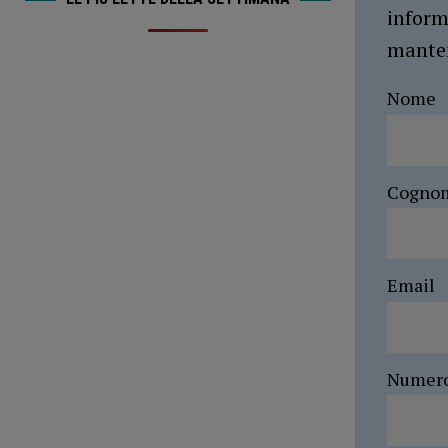
inform
manten
Nome
Cogno
Email
Numer