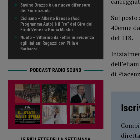
carreggiat
Savino Orazzo è un nuovo difensore
del Fiorenzuola
Sul posto 
Ciclismo – Alberto Baesso (Asd
Programma Auto) è il “re” del Giro del
40enne dal
Friuli Venezia Giulia Master
del 118.
Nuoto – Vittorino da Feltre in evidenza
agli Italiani Ragazzi con Pilla e
Barbazza
Inizialmen
dell’eliam
PODCAST RADIO SOUND
di Piacenz
Iscr
Compil
dirett
LE PIÙ LETTE DELLA SETTIMANA