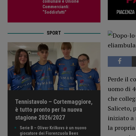
comunale e Unione
Commercianti:
“Soddisfatti”
SPORT
Perde il c
uomo di 40
che colleg
Tennistavolo – Cortemaggiore,
Saliceto, 
è tutto pronto per la nuova
stagione 2026/2027
iniziato a
la propria
Serie B – Oliver Krilkovs è un nuovo
giocatore dei Fiorenzuola Bees