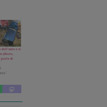
 dell’auto e si
n albero,
 porte di
5
enza"