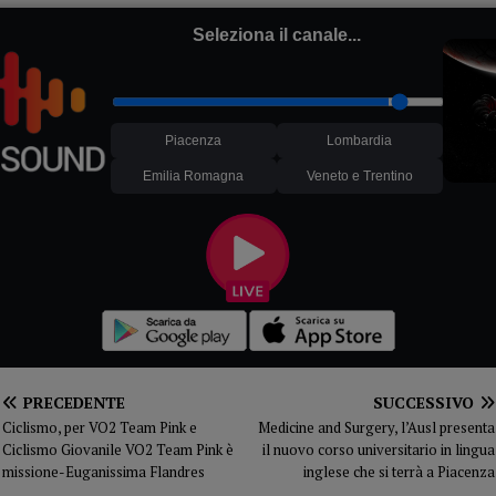
Seleziona il canale...
Piacenza
Lombardia
Emilia Romagna
Veneto e Trentino
PRECEDENTE
SUCCESSIVO
Ciclismo, per VO2 Team Pink e
Medicine and Surgery, l’Ausl presenta
Ciclismo Giovanile VO2 Team Pink è
il nuovo corso universitario in lingua
missione-Euganissima Flandres
inglese che si terrà a Piacenza