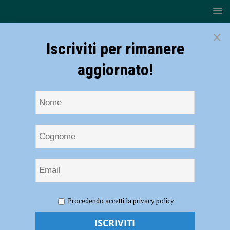
×
Iscriviti per rimanere
aggiornato!
HOME
NOTIZIE
CRONACA PIACENZA
Schianto
Procedendo accetti la privacy policy
contro un’auto in galleria a Bobbio: la moto prende fuoco, grave il
centauro – FOTO