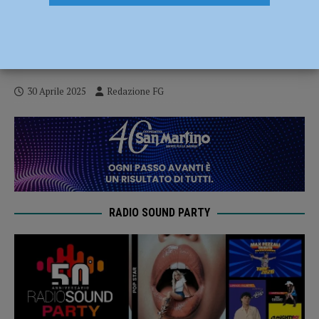
Schianto contro un’auto in galleria a
Bobbio: la moto prende fuoco, grave il
centauro – FOTO
30 Aprile 2025
Redazione FG
RADIO SOUND PARTY