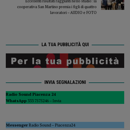
Eccellenti risultati raggiunti nello studio: la
cooperativa San Martino premia i figli di quattro
lavoratori – AUDIO e FOTO
LA TUA PUBBLICITÀ QUI
INVIA SEGNALAZIONI
Radio Sound Piacenza 24
WhatsApp
333 7575246 –
Invia
Messenger
Radio Sound
–
Piacenza24