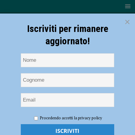
×
Iscriviti per rimanere
aggiornato!
HOME
NOTIZIE
CRONACA PIACENZA
Schianto
Procedendo accetti la privacy policy
lungo la via Emilia tra Cadeo e Roveleto, tre persone ferite – FOTO
Schianto lungo la via Emilia tra Cadeo e