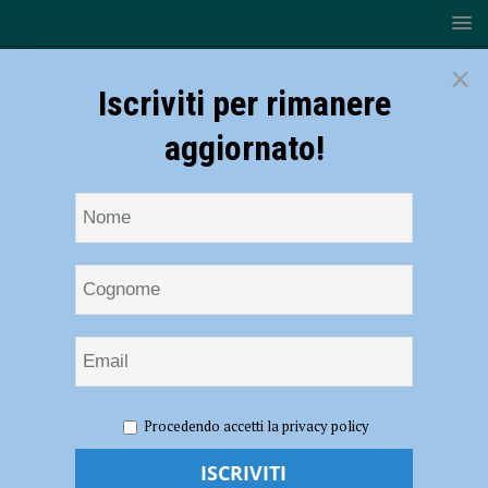
×
Iscriviti per rimanere
aggiornato!
HOME
NOTIZIE
CRONACA PIACENZA
Schianto tra
Procedendo accetti la privacy policy
auto e tir a Caorso, 20enne ricoverato all’ospedale di Piacenza
Schianto tra auto e tir a Caorso, 20enne