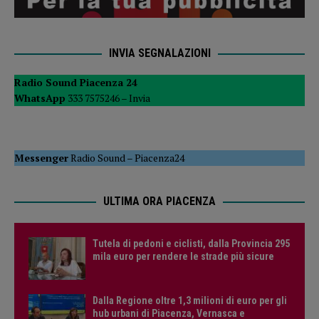
INVIA SEGNALAZIONI
Radio Sound Piacenza 24
WhatsApp
333 7575246 –
Invia
Messenger
Radio Sound
–
Piacenza24
ULTIMA ORA PIACENZA
Tutela di pedoni e ciclisti, dalla Provincia 295
mila euro per rendere le strade più sicure
Dalla Regione oltre 1,3 milioni di euro per gli
hub urbani di Piacenza, Vernasca e