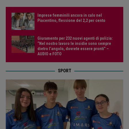
Imprese femminili ancora in calo nel
Piacentino, flessione del 2,2 per cento
Giuramento per 232 nuovi agenti di polizia:
“Nel nostro lavoro le insidie sono sempre
dietro l’angolo, dovrete essere pronti” –
AUDIO e FOTO
SPORT