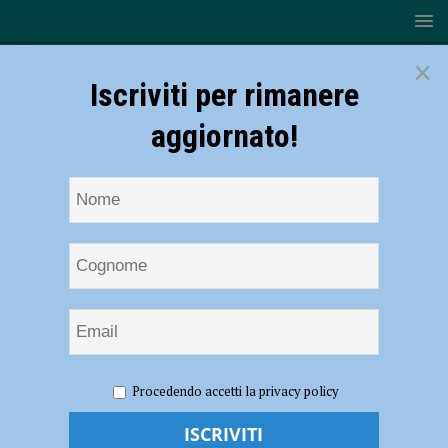
×
Iscriviti per rimanere
aggiornato!
HOME
NOTIZIE
ATTUALITÀ
Trenitalia, sciopero di
Procedendo accetti la privacy policy
23 ore tra domenica e lunedì: possibili disagi anche a Piacenza
Trenitalia, sciopero di 23 ore tra