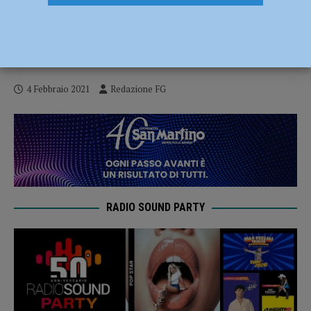
Scuole sicure, interventi di adeguamento
per sei strutture della città: “Massima
attenzione per studenti e personale”
4 Febbraio 2021
Redazione FG
RADIO SOUND PARTY