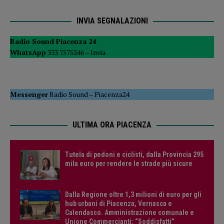
INVIA SEGNALAZIONI
Radio Sound Piacenza 24
WhatsApp
333 7575246 –
Invia
Messenger
Radio Sound
–
Piacenza24
ULTIMA ORA PIACENZA
Tutela di pedoni e ciclisti, dalla Provincia 295
mila euro per rendere le strade più sicure
Dalla Regione oltre 1,3 milioni di euro per gli
hub urbani di Piacenza, Vernasca e
Calendasco. Amministrazione comunale e
Unione Commercianti: “Soddisfatti”