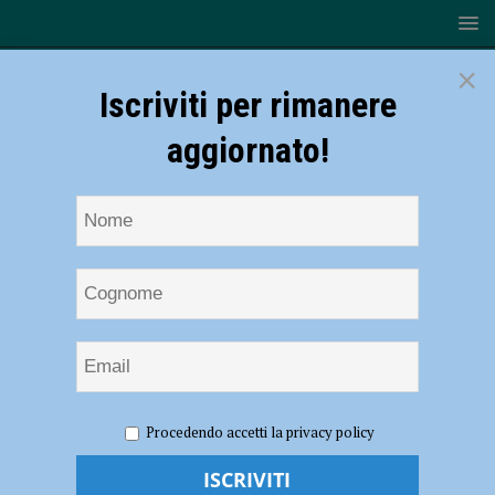
×
Iscriviti per rimanere
aggiornato!
HOME
NOTIZIE
ATTUALITÀ
Scuole sicure,
Procedendo accetti la privacy policy
interventi di adeguamento per sei strutture della città: “Massima
attenzione per studenti e personale”