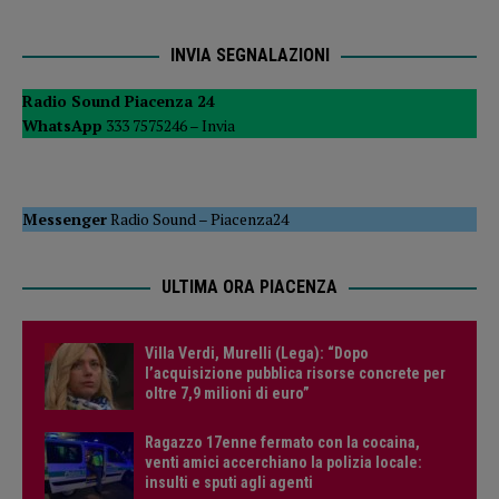
INVIA SEGNALAZIONI
Radio Sound Piacenza 24
WhatsApp
333 7575246 –
Invia
Messenger
Radio Sound
–
Piacenza24
ULTIMA ORA PIACENZA
Villa Verdi, Murelli (Lega): “Dopo
l’acquisizione pubblica risorse concrete per
oltre 7,9 milioni di euro”
Ragazzo 17enne fermato con la cocaina,
venti amici accerchiano la polizia locale:
insulti e sputi agli agenti