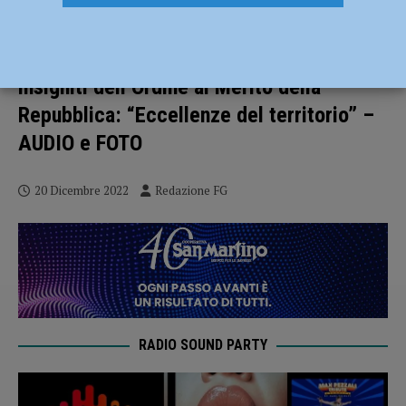
Si sono spesi per la propria comunità
durante la pandemia, sei piacentini
insigniti dell’Ordine al Merito della
Repubblica: “Eccellenze del territorio” –
AUDIO e FOTO
20 Dicembre 2022
Redazione FG
RADIO SOUND PARTY