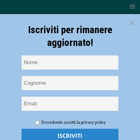
×
Iscriviti per rimanere
aggiornato!
HOME
NOTIZIE
ATTUALITÀ
Si sono spesi per la
Procedendo accetti la privacy policy
propria comunità durante la pandemia, sei piacentini insigniti
dell’Ordine al Merito della Repubblica: “Eccellenze del territorio” –
AUDIO e FOTO