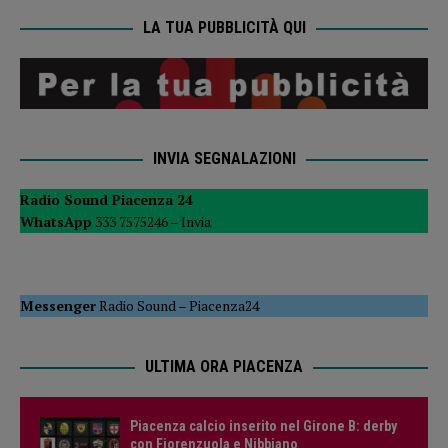
LA TUA PUBBLICITÀ QUI
INVIA SEGNALAZIONI
Radio Sound Piacenza 24
WhatsApp
333 7575246 –
Invia
Messenger
Radio Sound
–
Piacenza24
ULTIMA ORA PIACENZA
Piacenza calcio inserito nel Girone B: derby
con Fiorenzuola e Nibbiano