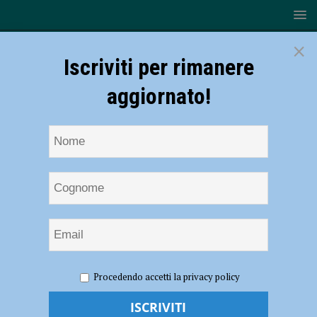
×
Iscriviti per rimanere
aggiornato!
HOME
NOTIZIE
CRONACA PIACENZA
Notte di
Procedendo accetti la privacy policy
terrore per due coniugi a Bettola: sequestrati dai rapinatori, trascinati
su un’auto e derubati