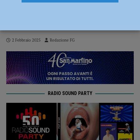
Notte di terrore per due coniugi a Bettola:
sequestrati dai rapinatori, trascinati su
un’auto e derubati
2 Febbraio 2025
Redazione FG
RADIO SOUND PARTY