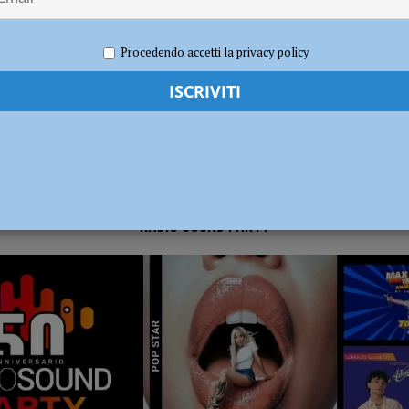
022
Carlofilippo Vardelli
Basket
,
Notizie
,
Sport
dI): “Verificare subito la situazione nella provincia di Piacenza”
POLITICA
Procedendo accetti la privacy policy
RADIO SOUND PARTY