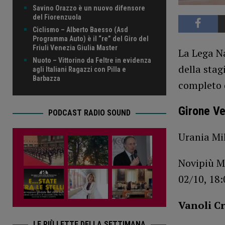
Savino Orazzo è un nuovo difensore
del Fiorenzuola
Ciclismo – Alberto Baesso (Asd
Programma Auto) è il “re” del Giro del
Friuli Venezia Giulia Master
La Lega Na
Nuoto – Vittorino da Feltre in evidenza
della sta
agli Italiani Ragazzi con Pilla e
Barbazza
completo 
Girone V
PODCAST RADIO SOUND
Urania Mi
Novipiù M
02/10, 18:
Vanoli Cr
LE PIÙ LETTE DELLA SETTIMANA