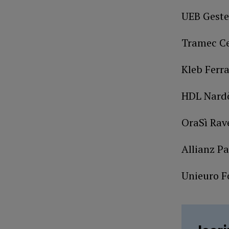
UEB Geste
Tramec Ce
Kleb Ferr
HDL Nardò
OraSì Rav
Allianz Pa
Unieuro Fo