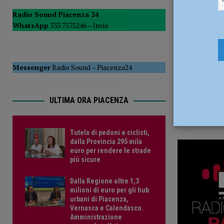
5 Agosto 2
POLITICA
Radio Sound Piacenza 24
WhatsApp
333 7575246 –
Invia
[ 5 Agosto 2026 ]
Caldo estremo e asili nido, Tagliaferri (F
Messenger
Radio Sound
–
Piacenza24
ULTIMA ORA PIACENZA
Tutela di pedoni e ciclisti,
dalla Provincia 295 mila
euro per rendere le strade
più sicure
Dalla Regione oltre 1,3
milioni di euro per gli hub
urbani di Piacenza,
Vernasca e Calendasco.
Amministrazione