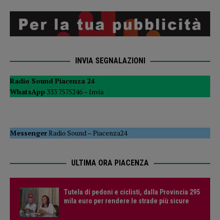
INVIA SEGNALAZIONI
Radio Sound Piacenza 24
WhatsApp
333 7575246 –
Invia
Messenger
Radio Sound
–
Piacenza24
ULTIMA ORA PIACENZA
Tutela di pedoni e ciclisti, dalla Provincia 295
mila euro per rendere le strade più sicure