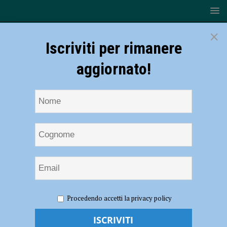
×
Iscriviti per rimanere
aggiornato!
HOME
NOTIZIE
CRONACA PIACENZA
Sfiorata
Procedendo accetti la privacy policy
tragedia a Bobbio, 44enne travolta in un bosco da un albero di 15 metri
Sfiorata tragedia a Bobbio, 44enne