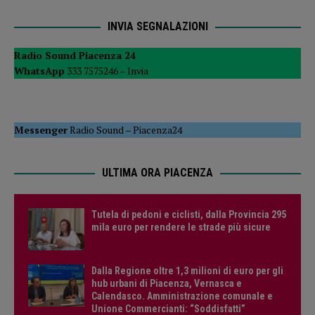
INVIA SEGNALAZIONI
Radio Sound Piacenza 24
WhatsApp
333 7575246 –
Invia
Messenger
Radio Sound
–
Piacenza24
ULTIMA ORA PIACENZA
Tutela di pedoni e ciclisti, dalla Provincia 295
mila euro per rendere le strade più sicure
Dalla Regione oltre 1,3 milioni di euro per gli
hub urbani di Piacenza, Vernasca e
Calendasco. Amministrazione comunale e
Unione Commercianti: “Soddisfatti”