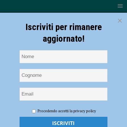
×
Iscriviti per rimanere
aggiornato!
HOME
NOTIZIE
CRONACA PIACENZA
L’app
Procedendo accetti la privacy policy
YouPol “colpisce” ancora, cittadini segnalano e la polizia interviene:
spacciatore colto in flagrante e arrestato – FOTO