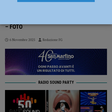
L’app YouPol “colpisce” ancora, cittadini
segnalano e la polizia interviene:
spacciatore colto in flagrante e arrestato
– FOTO
6 Novembre 2025
Redazione FG
RADIO SOUND PARTY