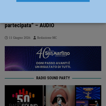
Festa del dono 2026 il 14 giugno con Avis
Provinciale Piacenza. Laura Bocciarelli:
“Una bella giornata all’aria aperta
partecipata” – AUDIO
11 Giugno 2026
Redazione MC
RADIO SOUND PARTY