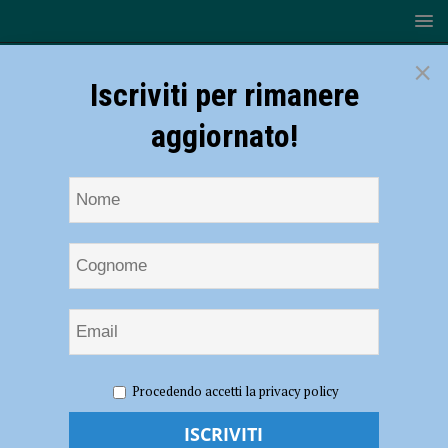
×
Iscriviti per rimanere
aggiornato!
HOME
NOTIZIE
EVENTI A PIACENZA
Festa del
Procedendo accetti la privacy policy
dono 2026 il 14 giugno con Avis Provinciale Piacenza. Laura
Bocciarelli: “Una bella giornata all’aria aperta partecipata” – AUDIO