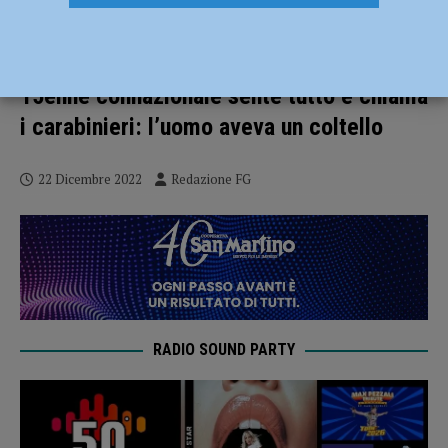
In treno telefona a una donna parlando in
romeno: “Sto venendo a ucciderti”. Un
15enne connazionale sente tutto e chiama
i carabinieri: l’uomo aveva un coltello
22 Dicembre 2022
Redazione FG
RADIO SOUND PARTY