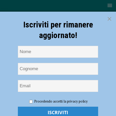
×
Iscriviti per rimanere
aggiornato!
HOME
NOTIZIE
CRONACA PIACENZA
In treno
Procedendo accetti la privacy policy
telefona a una donna parlando in romeno: “Sto venendo a ucciderti”.
Un 15enne connazionale sente tutto e chiama i carabinieri: l’uomo
aveva un coltello