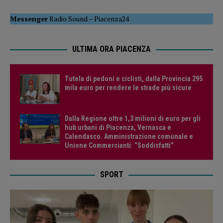
Messenger
Radio Sound
–
Piacenza24
ULTIMA ORA PIACENZA
Tutela di pedoni e ciclisti, dalla Provincia 295
mila euro per rendere le strade più sicure
Dalla Regione oltre 1,3 milioni di euro per gli
hub urbani di Piacenza, Vernasca e
Calendasco. Amministrazione comunale e
Unione Commercianti: “Soddisfatti”
SPORT