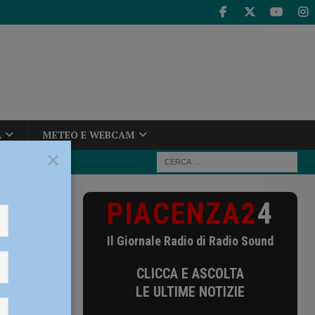
A
METEO E WEBCAM
×
PIACENZA2
4
 dei compagni
Il Giornale Radio di Radio Sound
r dei
CLICCA E ASCOLTA
ovanile
LE ULTIME NOTIZIE