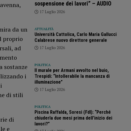
sospensione dei lavori” – AUDIO
 Ravenna,
17 Luglio 2026
 mira da un
ATTUALITÀ
Università Cattolica, Carlo Maria Gallucci
l proprio
Calabrese nuovo direttore generale
sali, ad
17 Luglio 2026
tamento
POLITICA
da sostanze
Il murale per Armani avvolto nel buio,
lizzando i
Trespidi: “Intollerabile la mancanza di
illuminazione”
i
17 Luglio 2026
 di stili
POLITICA
Piscina Raffalda, Soresi (FdI): “Perché
chiuderla due mesi prima dell’inizio dei
rie di
lavori?”
le e