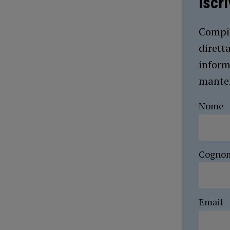
Iscr
Compil
dirett
inform
manten
Nome
Cogno
Email