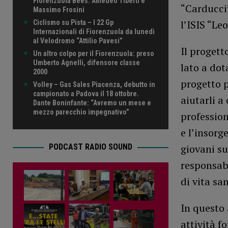
Fiorenzuola Bees: Amedeo Tiberti e
“Carducci”
Massimo Frosini
l’ISIS “Le
Ciclismo su Pista – I 22 Gp
Internazionali di Fiorenzuola da lunedì
al Velodromo “Attilio Pavesi”
Il progett
Un altro colpo per il Fiorenzuola: preso
Umberto Agnelli, difensore classe
lato a dot
2000
progetto p
Volley – Gas Sales Piacenza, debutto in
campionato a Padova il 18 ottobre.
aiutarli a
Dante Boninfante: “Avremo un mese e
mezzo parecchio impegnativo”
profession
e l’insorg
PODCAST RADIO SOUND
giovani su
responsabi
di vita san
In questo 
attività f