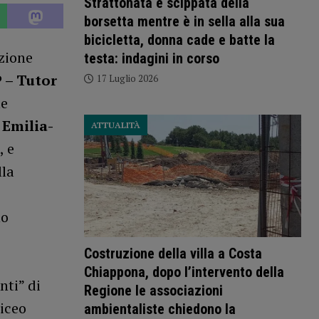
Strattonata e scippata della
borsetta mentre è in sella alla sua
bicicletta, donna cade e batte la
nzione
testa: indagini in corso
 – Tutor
17 Luglio 2026
le
Emilia-
ATTUALITÀ
, e
lla
no
Costruzione della villa a Costa
Chiappona, dopo l’intervento della
nti” di
Regione le associazioni
liceo
ambientaliste chiedono la