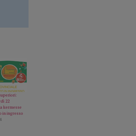
superiori:
rdì 22
la kermesse
 in ingresso
4