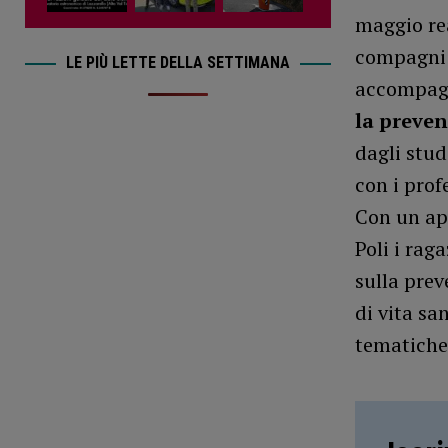
maggio rea
compagni n
LE PIÙ LETTE DELLA SETTIMANA
accompagn
la preven
dagli stud
con i prof
Con un ap
Poli i rag
sulla prev
di vita sa
tematiche