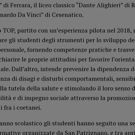
 di Ferrara, il liceo classico “Dante Alighieri” di
onardo Da Vinci” di Cesenatico.
o TOP, partito con un’esperienza pilota nel 2018,
are gli studenti degli strumenti per lo sviluppo de
ersonale, fornendo competenze pratiche e trasver
 chiarire le proprie attitudini per favorire l’orien
ale. Dall’altro, intende prevenire la dipendenza 
enza di disagi e disturbi comportamentali, sensibi
lla tutela della salute e stimolando il loro senso d
lità e di impegno sociale attraverso la promozione
i fra i coetanei.
anno scolastico gli studenti hanno seguito una se
ormative organizzate da San Patrignano, e tra apri