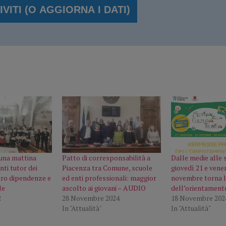
una mattina
Patto di corresponsabilità a
​Dalle medie alle 
nti tutor dei
Piacenza tra Comune, scuole
giovedì 21 e vene
ro dipendenze e
ed enti professionali: maggior
novembre torna 
le
ascolto ai giovani – AUDIO
dell’orientamento
2
28 Novembre 2024
18 Novembre 202
In "Attualità"
In "Attualità"