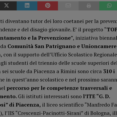
ti diventano tutor dei loro coetanei per la preve
ndenze e del disagio giovanile. E’ il progetto “
TOP
ientamento e la Prevenzione
”, iniziativa bienna
 da
Comunità San Patrignano e Unioncamere 
a
, con il supporto dell’Ufficio Scolastico Regionale
gli studenti del triennio delle scuole superiori de
n sei scuole da Piacenza a Rimini sono circa
310 i
e in quest’anno scolastico e nel prossimo saran
nel
percorso per le competenze trasversali e
amento.
Gli istituti interessati sono
l’ITE “G. D.
i” di Piacenza,
il liceo scientifico “Manfredo Fa
, l’IIS “Crescenzi-Pacinotti-Sirani” di Bologna, il