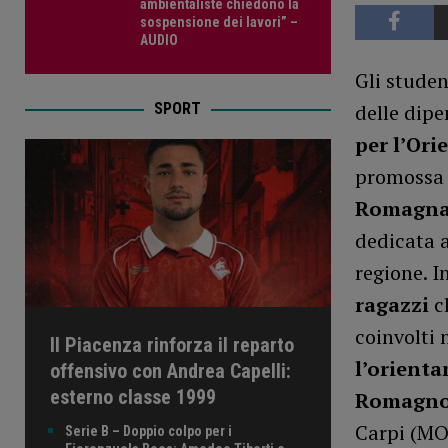
ambientaliste chiedono la
sospensione dei lavori” –
AUDIO
Gli studen
SPORT
delle dipe
per l’Or
promossa
Romagn
dedicata a
regione. I
ragazzi
ch
coinvolti 
Il Piacenza rinforza il reparto
l’orient
offensivo con Andrea Capelli:
esterno classe 1999
Romagnos
Carpi (MO)
Serie B – Doppio colpo per i