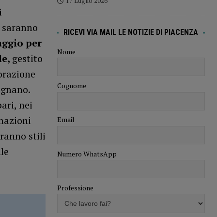
17 Luglio 2026
i
i saranno
RICEVI VIA MAIL LE NOTIZIE DI PIACENZA
aggio per
Nome
le,
gestito
orazione
Cognome
ignano.
ari, nei
mazioni
Email
ranno stili
lle
Numero WhatsApp
Professione