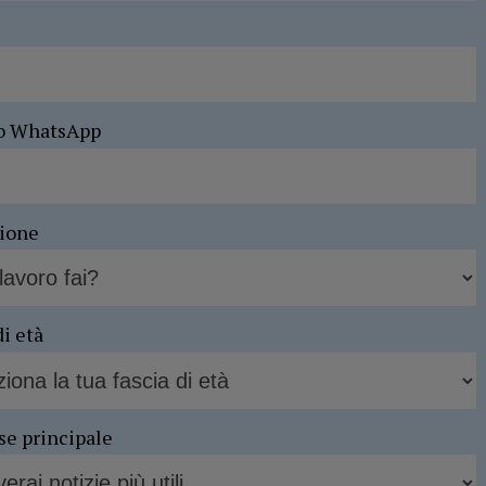
o WhatsApp
sione
di età
se principale