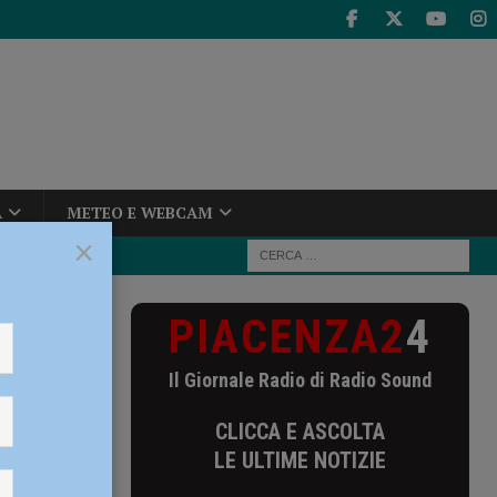
A
METEO E WEBCAM
×
PIACENZA2
4
a fortuna:
Il Giornale Radio di Radio Sound
lla
CLICCA E ASCOLTA
mila
LE ULTIME NOTIZIE