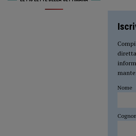
Iscr
Compil
dirett
inform
manten
Nome
Cogno