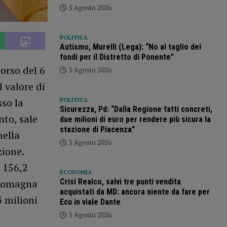
5 Agosto 2026
POLITICA
Autismo, Murelli (Lega): “No al taglio dei
fondi per il Distretto di Ponente”
orso del 6
5 Agosto 2026
 valore di
sso la
POLITICA
Sicurezza, Pd: “Dalla Regione fatti concreti,
nto, sale
due milioni di euro per rendere più sicura la
stazione di Piacenza”
nella
5 Agosto 2026
zione.
i 156,2
ECONOMIA
 Romagna
Crisi Realco, salvi tre punti vendita
acquistati da MD: ancora niente da fare per
3 milioni
Ecu in viale Dante
5 Agosto 2026