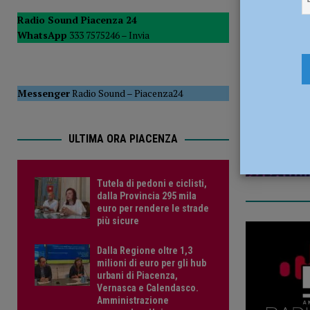
POLITICA
Radio Sound Piacenza 24
WhatsApp
333 7575246 –
Invia
[ 5 Agosto 2026 ]
Caldo estremo e asili nido, Tagliaferri (F
7 Dicembre
Messenger
Radio Sound
–
Piacenza24
ULTIMA ORA PIACENZA
Tutela di pedoni e ciclisti,
dalla Provincia 295 mila
euro per rendere le strade
più sicure
Dalla Regione oltre 1,3
milioni di euro per gli hub
urbani di Piacenza,
Vernasca e Calendasco.
Amministrazione