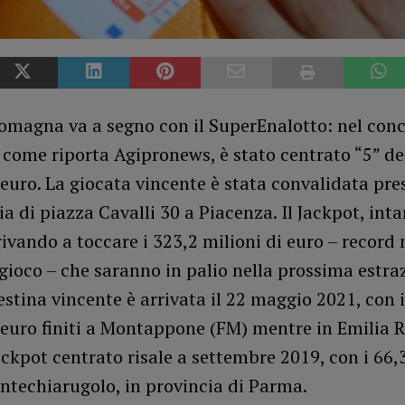
omagna va a segno con il SuperEnalotto: nel conc
come riporta Agipronews, è stato centrato “5” del
euro. La giocata vincente è stata convalidata pre
a di piazza Cavalli 30 a Piacenza. Il Jackpot, inta
ivando a toccare i 323,2 milioni di euro – record 
 gioco – che saranno in palio nella prossima estra
estina vincente è arrivata il 22 maggio 2021, con 
i euro finiti a Montappone (FM) mentre in Emilia
ackpot centrato risale a settembre 2019, con i 66,
ontechiarugolo, in provincia di Parma.