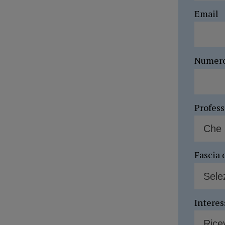
Email
Numer
Profes
Fascia 
Interes