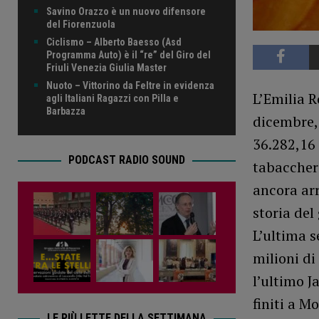
Savino Orazzo è un nuovo difensore
del Fiorenzuola
Ciclismo – Alberto Baesso (Asd
Programma Auto) è il “re” del Giro del
Friuli Venezia Giulia Master
Nuoto – Vittorino da Feltre in evidenza
L’Emilia R
agli Italiani Ragazzi con Pilla e
Barbazza
dicembre, 
36.282,16 
PODCAST RADIO SOUND
tabaccheri
ancora arr
storia del
L’ultima s
milioni d
l’ultimo J
finiti a M
LE PIÙ LETTE DELLA SETTIMANA