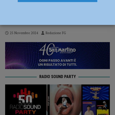
Anepla: “Regole chiare e omogenee sul
territorio per supportare l’impegno delle
aziende per la sostenibilità”
25 Novembre 2024
Redazione FG
RADIO SOUND PARTY