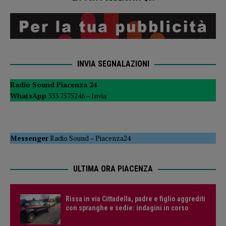
INVIA SEGNALAZIONI
Radio Sound Piacenza 24
WhatsApp
333 7575246 –
Invia
Messenger
Radio Sound
–
Piacenza24
ULTIMA ORA PIACENZA
Rissa in via Cittadella, padre e figlio aggrediti
con spranghe e sedie: indagini in corso