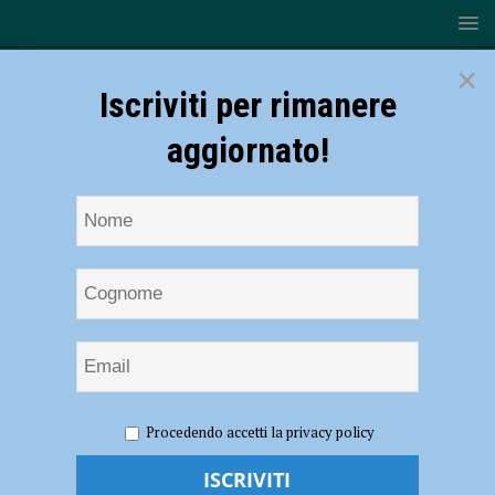
×
Iscriviti per rimanere
aggiornato!
HOME
NOTIZIE
ECONOMIA
Anepla: “Regole
Procedendo accetti la privacy policy
chiare e omogenee sul territorio per supportare l’impegno delle
aziende per la sostenibilità”