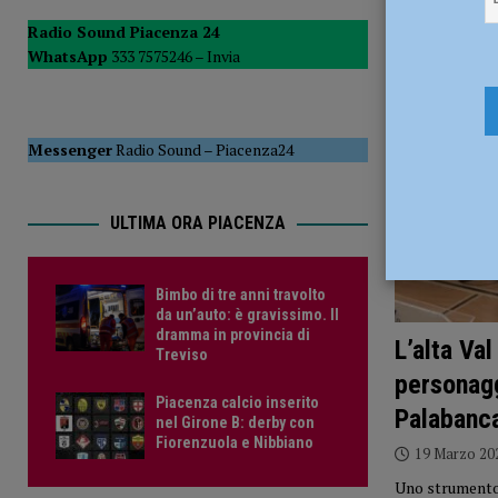
[ 6 Agosto 2026 ]
Droga sulle strade, controlli a tappeto de
Radio Sound Piacenza 24
WhatsApp
333 7575246 –
Invia
PIACENZA
[ 6 Agosto 2026 ]
Bimbo di tre anni travolto da un’auto: è
Messenger
Radio Sound
–
Piacenza24
ULTIMA ORA PIACENZA
Bimbo di tre anni travolto
da un’auto: è gravissimo. Il
dramma in provincia di
L’alta Va
Treviso
personagg
Piacenza calcio inserito
Palabanc
nel Girone B: derby con
Fiorenzuola e Nibbiano
19 Marzo 20
Uno strumento d