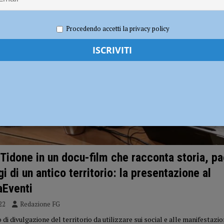
i carabinieri: sette segnalati e stupefacenti sequestrati
CRONACA
Procedendo accetti la privacy policy
 gravissimo. Il dramma in provincia di Treviso
CRONACA PIACENZA
l Tidone in un docu-film che racconta storia, p
i di un antico territorio: la presentazione al
aEventi
22
Redazione FG
i divulgazione del territorio da utilizzare sui social e alle manifestazion