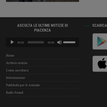
ASCOLTA LE ULTIME NOTIZIE DI
SCARICA 
PIACENZA
Audio
Usa
00:00
00:00
Player
i
tasti
freccia
Home
su/giù
Archivio notizie
per
aumentare
Come ascoltarci
o
Informazione
diminuire
il
Pubblicità per le Aziende
volume.
Radio Sound