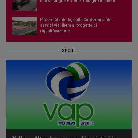
con spranghe e sedie: indagini in corso
Piazza Cittadella, dalla Conferenza dei
servizi via libera al progetto di
riqualificazione
SPORT