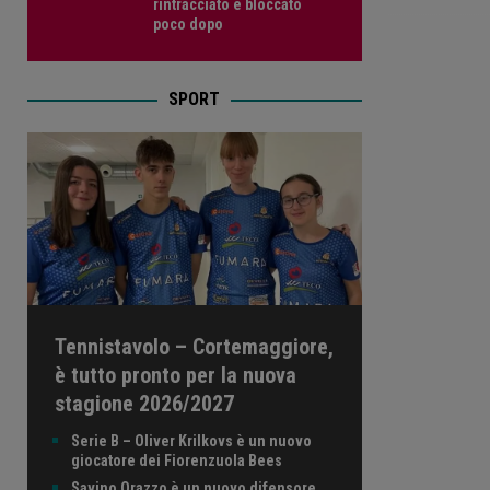
rintracciato e bloccato
poco dopo
SPORT
Tennistavolo – Cortemaggiore,
è tutto pronto per la nuova
stagione 2026/2027
Serie B – Oliver Krilkovs è un nuovo
giocatore dei Fiorenzuola Bees
Savino Orazzo è un nuovo difensore