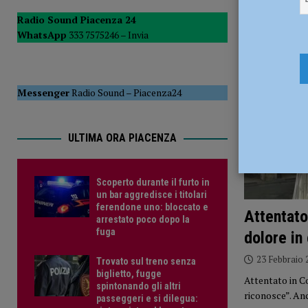
POLITICA
Radio Sound Piacenza 24
WhatsApp
333 7575246 –
Invia
[ 6 Agosto 2026 ]
Scoperto durante il furto in un bar aggre
CRONACA PIACENZA
Messenger
Radio Sound
–
Piacenza24
ULTIMA ORA PIACENZA
Scoperto durante il furto in
un bar aggredisce i titolari
ferendone uno: bloccato e
Attentato
arrestato poco dopo la
fuga
dolore in 
23 Febbraio 
Trovato sul treno senza
biglietto, fugge
Attentato in Co
spintonando gli altri
riconosce”. An
passeggeri e si dilegua: