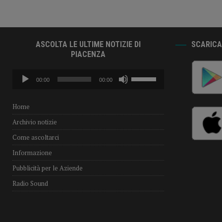
ASCOLTA LE ULTIME NOTIZIE DI
SCARICA 
PIACENZA
Audio
Usa
00:00
00:00
Player
i
tasti
freccia
Home
su/giù
Archivio notizie
per
aumentare
Come ascoltarci
o
Informazione
diminuire
il
Pubblicità per le Aziende
volume.
Radio Sound