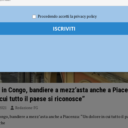
disce i titolari ferendone uno: bloccato e arrestato poco dopo la fuga
Procedendo accetti la privacy policy
 in Congo, bandiere a mezz’asta anche a Piace
cui tutto il paese si riconosce”
2021
Redazione FG
ngo, bandiere a mezz’asta anche a Piacenza: “Un dolore in cui tutto il p
che