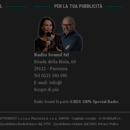
AL
PER LA TUA PUBBLICITÀ
Radio Sound Srl
Strada della Mola, 60
29122 – Piacenza
Tel 0523 590 590
E-mail:
info@
Scopri di più
Radio Sound fa parte di
RDS 100% Special Radio
.
99580337 c.c.i.a.a. Piacenza n. r.e.a. 108530 - Capitale sociale - € 50.000,00 i.v.
78 Quotidiano Radiofonico dal 1978 - Quotidiano OnLine dal 2005.
Privacy Policy