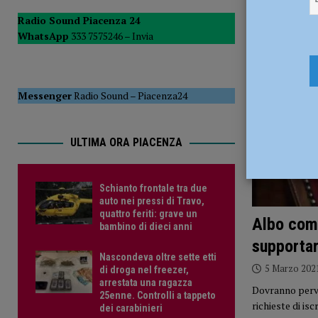
Comuni”
POLITICA
Radio Sound Piacenza 24
WhatsApp
333 7575246 –
Invia
[ 8 Agosto 2026 ]
Schianto frontale tra due auto nei pressi
PIACENZA
Messenger
Radio Sound
–
Piacenza24
ULTIMA ORA PIACENZA
Schianto frontale tra due
auto nei pressi di Travo,
quattro feriti: grave un
Albo comu
bambino di dieci anni
supportar
Nascondeva oltre sette etti
5 Marzo 202
di droga nel freezer,
arrestata una ragazza
Dovranno perven
25enne. Controlli a tappeto
richieste di isc
dei carabinieri