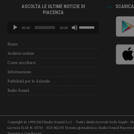
ASCOLTA LE ULTIME NOTIZIE DI
SCARICA 
PIACENZA
Audio
Usa
00:00
00:00
Player
i
tasti
freccia
Home
su/giù
Archivio notizie
per
aumentare
Come ascoltarci
o
Informazione
diminuire
il
Pubblicità per le Aziende
volume.
Radio Sound
Copyright © 1999/2025 Radio Sound S.r.l. - Tutti i diritti riservati Sede legale: S
Licenza SIAE N. 03701 - SCF 862/03 Testata giornalistica: Radio Sound Piacenza,
Termini e Condizioni