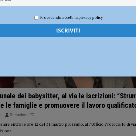
 di Travo, quattro feriti: grave un bambino di dieci anni
CRONACA
Procedendo accetti la privacy policy
nale dei babysitter, al via le iscrizioni: “Str
e le famiglie e promuovere il lavoro qualificat
1
Redazione FG
ire entro le ore 12 del 31 marzo prossimo, all’Ufficio Protocollo di via
rizione