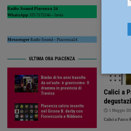
[ 6 Agosto 2026 ]
Droga sulle strade, controlli a tappeto de
Radio Sound Piacenza 24
WhatsApp
333 7575246 –
Invia
PIACENZA
[ 6 Agosto 2026 ]
Bimbo di tre anni travolto da un’auto: è
Messenger
Radio Sound
–
Piacenza24
ULTIMA ORA PIACENZA
Bimbo di tre anni travolto
da un’auto: è gravissimo. Il
dramma in provincia di
Calici a 
Treviso
degustazi
Piacenza calcio inserito
1 Maggio 20
nel Girone B: derby con
Fiorenzuola e Nibbiano
Calici a Parco 