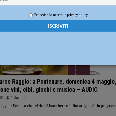
i carabinieri: sette segnalati e stupefacenti sequestrati
CRONACA
Procedendo accetti la privacy policy
 gravissimo. Il dramma in provincia di Treviso
CRONACA PIACENZA
Parco Raggio: a Pontenure, domenica 4 maggio
one vini, cibi, giochi e musica – AUDIO
25
Redazione
Raggio è l’evento che celebra il buon bere e il cibo artigianale in progr