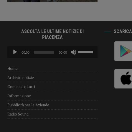
ASCOLTA LE ULTIME NOTIZIE DI
SCARICA 
PIACENZA
Audio
Usa
00:00
00:00
Player
i
tasti
freccia
Home
su/giù
Archivio notizie
per
aumentare
Come ascoltarci
o
Informazione
diminuire
il
Pubblicità per le Aziende
volume.
Radio Sound