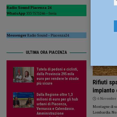
del Consiglio
POLITICA
Radio Sound Piacenza 24
WhatsApp
333 7575246 –
Invia
[ 5 Agosto 2026 ]
Tutela di pedoni e ciclisti, dalla Provinc
Messenger
Radio Sound
–
Piacenza24
ULTIMA ORA PIACENZA
Tutela di pedoni e ciclisti,
dalla Provincia 295 mila
euro per rendere le strade
Rifiuti sp
più sicure
impianto 
Dalla Regione oltre 1,3
6 Novembre
milioni di euro per gli hub
urbani di Piacenza,
Montagne di sca
Vernasca e Calendasco.
Lombardia. Non
Amministrazione