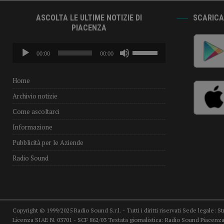
ASCOLTA LE ULTIME NOTIZIE DI
SCARICA 
PIACENZA
Audio
Usa
00:00
00:00
Player
i
tasti
freccia
Home
su/giù
Archivio notizie
per
aumentare
Come ascoltarci
o
Informazione
diminuire
il
Pubblicità per le Aziende
volume.
Radio Sound
Copyright © 1999/2025 Radio Sound S.r.l. - Tutti i diritti riservati Sede legale: S
Licenza SIAE N. 03701 - SCF 862/03 Testata giornalistica: Radio Sound Piacenza,