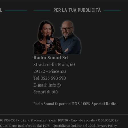
AL
PER LA TUA PUBBLICITÀ
Radio Sound Srl
Strada della Mola, 60
29122 – Piacenza
Tel 0523 590 590
E-mail:
info@
Scopri di più
Radio Sound fa parte di
RDS 100% Special Radio
.
99580337 c.c.i.a.a. Piacenza n. r.e.a. 108530 - Capitale sociale - € 50.000,00 i.v.
78 Quotidiano Radiofonico dal 1978 - Quotidiano OnLine dal 2005.
Privacy Policy