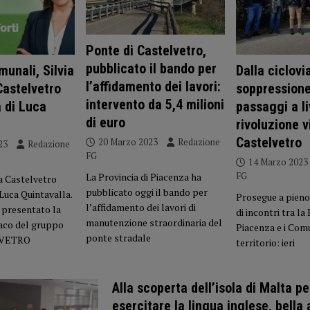
Ponte di Castelvetro,
pubblicato il bando per
munali, Silvia
Dalla ciclovia
l’affidamento dei lavori:
Castelvetro
soppressione
intervento da 5,4 milioni
a di Luca
passaggi a li
di euro
rivoluzione v
Castelvetro
20 Marzo 2023
Redazione
23
Redazione
FG
14 Marzo 2023
FG
La Provincia di Piacenza ha
 a Castelvetro
pubblicato oggi il bando per
 Luca Quintavalla.
Prosegue a pieno 
l’affidamento dei lavori di
 presentato la
di incontri tra la
manutenzione straordinaria del
aco del gruppo
Piacenza e i Comu
ponte stradale
LVETRO
territorio: ieri
Alla scoperta dell’isola di Malta pe
esercitare la lingua inglese, bella