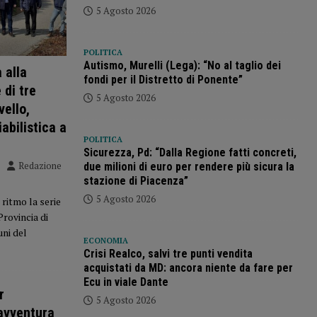
5 Agosto 2026
POLITICA
Autismo, Murelli (Lega): “No al taglio dei
 alla
fondi per il Distretto di Ponente”
 di tre
5 Agosto 2026
vello,
iabilistica a
POLITICA
Sicurezza, Pd: “Dalla Regione fatti concreti,
Redazione
due milioni di euro per rendere più sicura la
stazione di Piacenza”
5 Agosto 2026
ritmo la serie
 Provincia di
ni del
ECONOMIA
Crisi Realco, salvi tre punti vendita
acquistati da MD: ancora niente da fare per
Ecu in viale Dante
r
5 Agosto 2026
 avventura