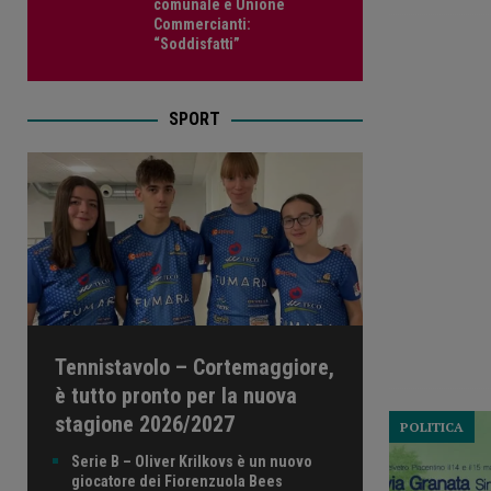
comunale e Unione
Commercianti:
“Soddisfatti”
SPORT
Tennistavolo – Cortemaggiore,
è tutto pronto per la nuova
stagione 2026/2027
POLITICA
Serie B – Oliver Krilkovs è un nuovo
giocatore dei Fiorenzuola Bees