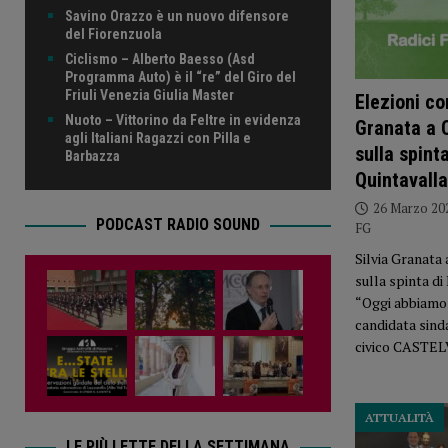
Savino Orazzo è un nuovo difensore
del Fiorenzuola
Ciclismo – Alberto Baesso (Asd
Programma Auto) è il “re” del Giro del
Friuli Venezia Giulia Master
Elezioni co
Nuoto – Vittorino da Feltre in evidenza
Granata a 
agli Italiani Ragazzi con Pilla e
sulla spint
Barbazza
Quintavalla
26 Marzo 20
PODCAST RADIO SOUND
FG
Silvia Granata
sulla spinta di
“Oggi abbiamo
candidata sind
civico CASTE
ATTUALITÀ
LE PIÙ LETTE DELLA SETTIMANA