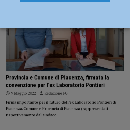
ATTUALITÀ
Provincia e Comune di Piacenza, firmata la
convenzione per l’ex Laboratorio Pontieri
9 Maggio 2022
Redazione FG
Firma importante per il futuro dell’ex Laboratorio Pontieri di
Piacenza. Comune e Provincia di Piacenza (rappresentati
rispettivamente dal sindaco