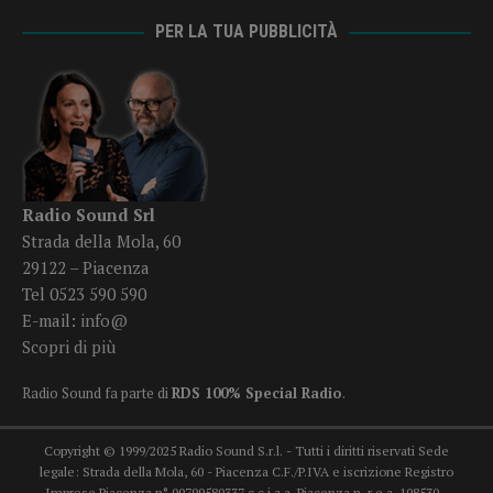
PER LA TUA PUBBLICITÀ
Radio Sound Srl
Strada della Mola, 60
29122 – Piacenza
Tel 0523 590 590
E-mail:
info@
Scopri di più
Radio Sound fa parte di
RDS 100% Special Radio
.
Copyright © 1999/2025 Radio Sound S.r.l. - Tutti i diritti riservati Sede
legale: Strada della Mola, 60 - Piacenza C.F./P.IVA e iscrizione Registro
Imprese Piacenza n° 00799580337 c.c.i.a.a. Piacenza n. r.e.a. 108530 -