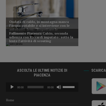
ASCOLTA LE ULTIME NOTIZIE DI
SCARICA 
PIACENZA
Audio
Usa
00:00
00:00
Player
i
tasti
freccia
Home
su/giù