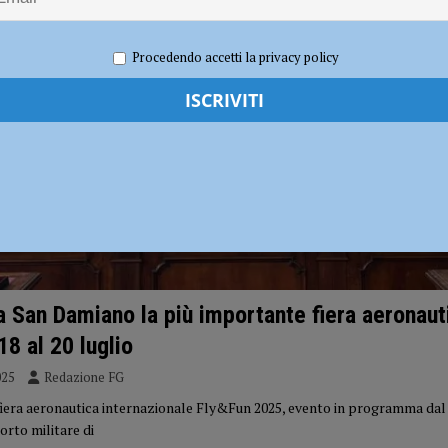
annove nuovi agenti di polizia
CRONACA PIACENZA
grediti con spranghe e sedie: indagini in corso
CRONACA PIACENZA
Procedendo accetti la privacy policy
a San Damiano la più importante fiera aeronaut
 18 al 20 luglio
025
Redazione FG
fiera aeronautica internazionale Fly&Fun 2025, evento in programma dal 1
orto militare di