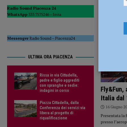
[ 7 Agosto 2026 ]
Assegnati alla questura di Piacenza dici
Radio Sound Piacenza 24
WhatsApp
333 7575246 –
Invia
[ 8 Agosto 2026 ]
Rissa in via Cittadella, padre e figlio ag
Messenger
Radio Sound
–
Piacenza24
ULTIMA ORA PIACENZA
Rissa in via Cittadella,
padre e figlio aggrediti
con spranghe e sedie:
Fly&Fun, 
indagini in corso
Italia dal
Piazza Cittadella, dalla
16 Giugno 2
Conferenza dei servizi via
libera al progetto di
Presentata la 
riqualificazione
presso l’aerop