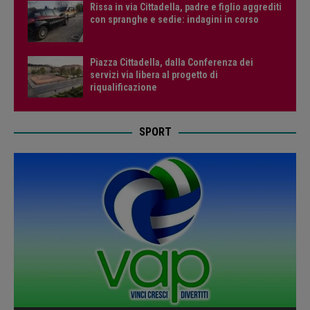
Rissa in via Cittadella, padre e figlio aggrediti
con spranghe e sedie: indagini in corso
Piazza Cittadella, dalla Conferenza dei
servizi via libera al progetto di
riqualificazione
SPORT