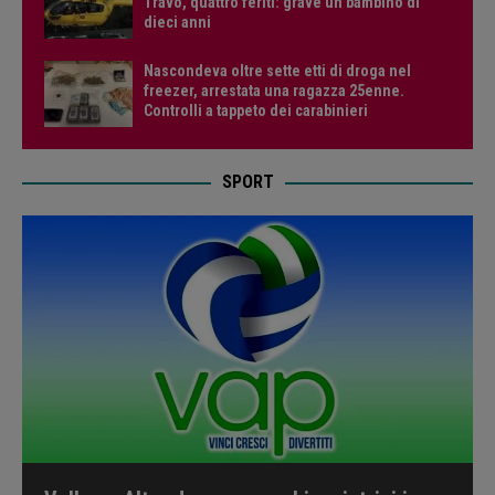
Travo, quattro feriti: grave un bambino di
dieci anni
Nascondeva oltre sette etti di droga nel
freezer, arrestata una ragazza 25enne.
Controlli a tappeto dei carabinieri
SPORT