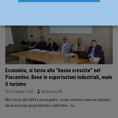
ECONOMIA
Economia, si torna alla “bassa crescita” nel
Piacentino. Bene le esportazioni industriali, male
il turismo
24 Giugno 2025
Redazione FG
Nel corso del 2024 è proseguita – in un contesto ancora segnato
da incertezze geopolitiche e inflattive – la