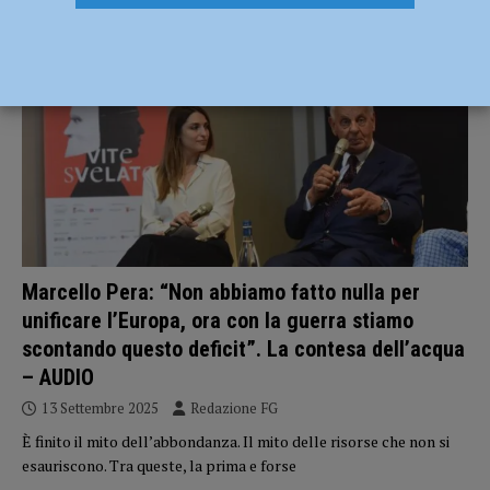
ATTUALITÀ
Marcello Pera: “Non abbiamo fatto nulla per
unificare l’Europa, ora con la guerra stiamo
scontando questo deficit”. La contesa dell’acqua
– AUDIO
13 Settembre 2025
Redazione FG
È finito il mito dell’abbondanza. Il mito delle risorse che non si
esauriscono. Tra queste, la prima e forse