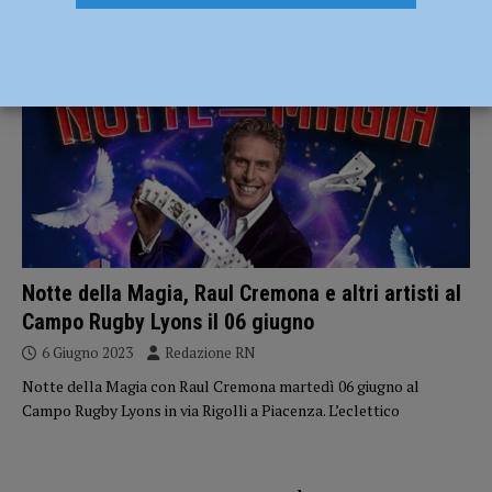
EVENTI A PIACENZA
Notte della Magia, Raul Cremona e altri artisti al
Campo Rugby Lyons il 06 giugno
6 Giugno 2023
Redazione RN
Notte della Magia con Raul Cremona martedì 06 giugno al
Campo Rugby Lyons in via Rigolli a Piacenza. L’eclettico