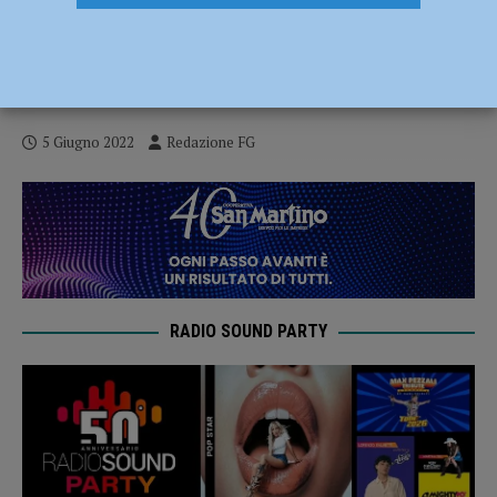
Via Poggiali, Tassi: “Nessuna fretta né
lavoro fatto male. Il cantiere è in corso,
Raggi eviti propaganda fuori luogo”
5 Giugno 2022
Redazione FG
RADIO SOUND PARTY