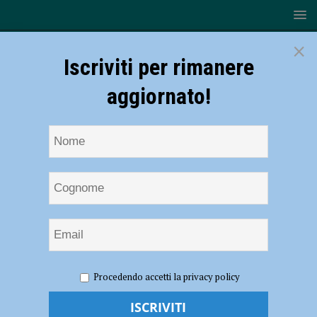
×
Iscriviti per rimanere
aggiornato!
HOME
NOTIZIE
POLITICA
Via Poggiali, Tassi:
Procedendo accetti la privacy policy
“Nessuna fretta né lavoro fatto male. Il cantiere è in corso, Raggi eviti
propaganda fuori luogo”