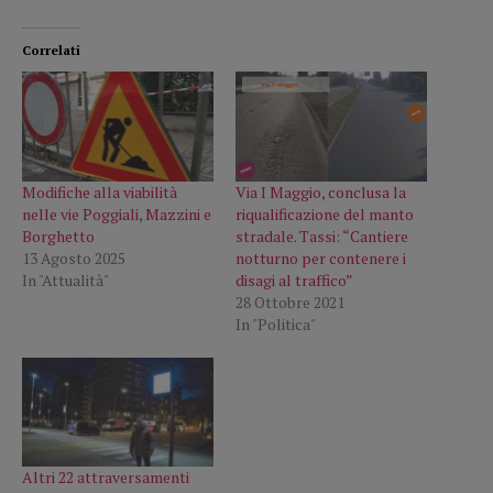
Correlati
Modifiche alla viabilità
Via I Maggio, conclusa la
nelle vie Poggiali, Mazzini e
riqualificazione del manto
Borghetto
stradale. Tassi: “Cantiere
13 Agosto 2025
notturno per contenere i
In "Attualità"
disagi al traffico”
28 Ottobre 2021
In "Politica"
Altri 22 attraversamenti