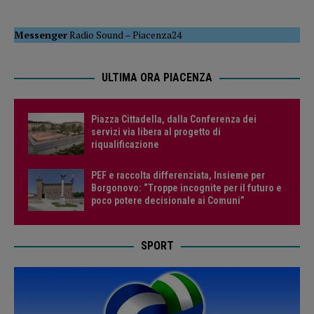
Messenger
Radio Sound
–
Piacenza24
ULTIMA ORA PIACENZA
Piazza Cittadella, dalla Conferenza dei
servizi via libera al progetto di
riqualificazione
PEF e raccolta differenziata, Insieme per
Borgonovo: “Troppe incognite per il futuro e
poco potere decisionale ai Comuni”
SPORT