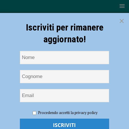
×
Iscriviti per rimanere
aggiornato!
HOME
NOTIZIE
Teatro Gioco Vita approda in Senegal, in
Procedendo accetti la privacy policy
scena “Piccolo Asmodeo”
Teatro Gioco Vita approda in Senegal, in