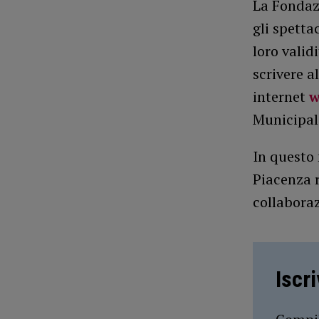
La Fondazi
gli spett
loro valid
scrivere a
internet
w
Municipal
In quest
Piacenza r
collabora
Iscr