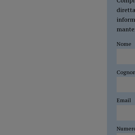
Compil
dirett
inform
manten
Nome
Cogno
Email
Numer