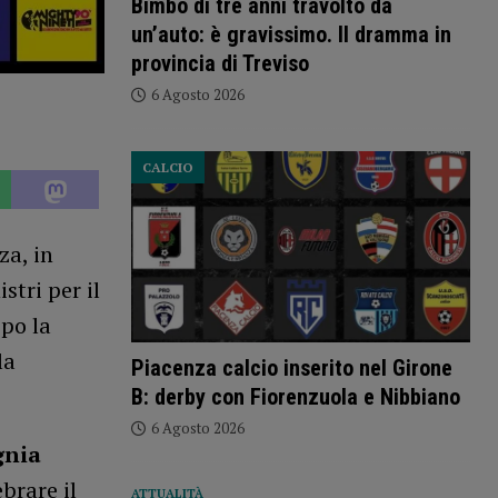
Bimbo di tre anni travolto da
un’auto: è gravissimo. Il dramma in
provincia di Treviso
6 Agosto 2026
CALCIO
za, in
stri per il
po la
la
Piacenza calcio inserito nel Girone
B: derby con Fiorenzuola e Nibbiano
6 Agosto 2026
nia
brare il
ATTUALITÀ