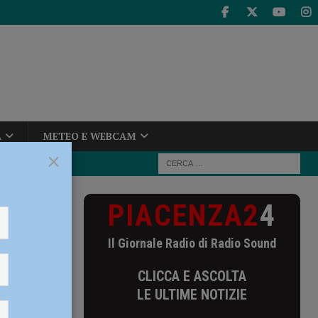
A
METEO E WEBCAM
×
PIACENZA2
4
esi nel mese di
Il Giornale Radio di Radio Sound
mese di
CLICCA E ASCOLTA
ra!”
LE ULTIME NOTIZIE