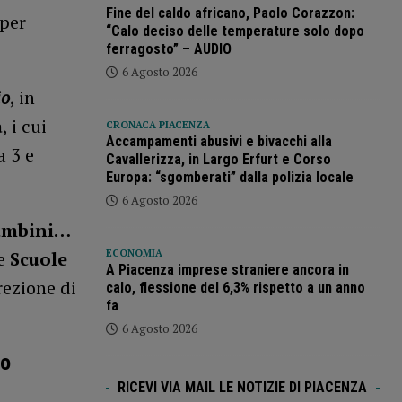
Fine del caldo africano, Paolo Corazzon:
 per
“Calo deciso delle temperature solo dopo
ferragosto” – AUDIO
6 Agosto 2026
io
, in
a
, i cui
CRONACA PIACENZA
Accampamenti abusivi e bivacchi alla
a 3 e
Cavallerizza, in Largo Erfurt e Corso
Europa: “sgomberati” dalla polizia locale
6 Agosto 2026
ambini…
ECONOMIA
le
Scuole
A Piacenza imprese straniere ancora in
rezione di
calo, flessione del 6,3% rispetto a un anno
fa
6 Agosto 2026
io
RICEVI VIA MAIL LE NOTIZIE DI PIACENZA