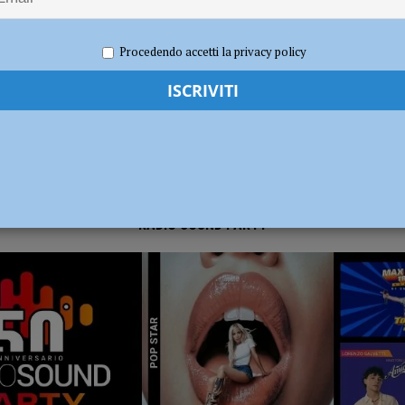
020
Redazione MC
Eventi a Piacenza
sul deflusso ecologico non possono mettere in ginocchio gli agricoltori”
Procedendo accetti la privacy policy
RADIO SOUND PARTY