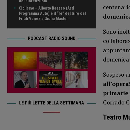
del Fiorenzuola
centenario
Ciclismo – Alberto Baesso (Asd
Programma Auto) è il “re” del Giro del
domenica
Friuli Venezia Giulia Master
Sono inolt
PODCAST RADIO SOUND
collaboraz
appuntame
domenica
Sospeso a
all’opera
primarie 
Corrado C
LE PIÙ LETTE DELLA SETTIMANA
Teatro Mu