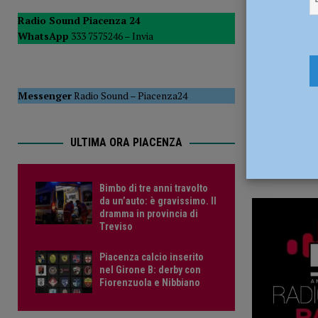
24 Aprile 2
CRONACA PIACENZA
Radio Sound Piacenza 24
WhatsApp
333 7575246 –
Invia
[ 6 Agosto 2026 ]
Crisi idrica, Murelli (Lega): “Le regole 
POLITICA
Messenger
Radio Sound
–
Piacenza24
ULTIMA ORA PIACENZA
Bimbo di tre anni travolto
da un’auto: è gravissimo. Il
dramma in provincia di
Treviso
Piacenza calcio inserito
nel Girone B: derby con
Fiorenzuola e Nibbiano