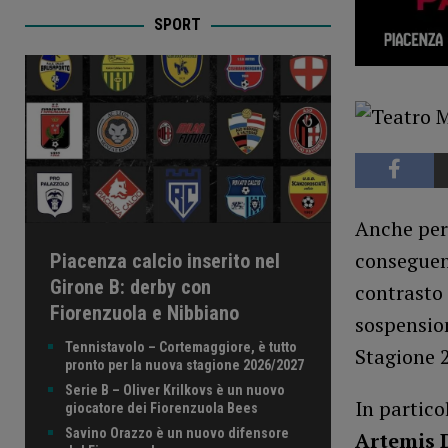
SPORT
Anche per 
conseguenz
Piacenza calcio inserito nel
Girone B: derby con
contrasto 
Fiorenzuola e Nibbiano
sospension
Tennistavolo – Cortemaggiore, è tutto
Stagione 
pronto per la nuova stagione 2026/2027
Serie B – Oliver Krilkovs è un nuovo
In partico
giocatore dei Fiorenzuola Bees
Savino Orazzo è un nuovo difensore
Artemis 