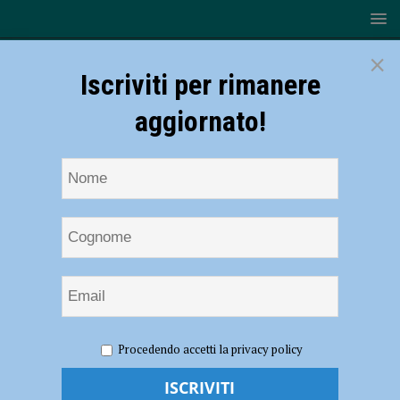
×
Iscriviti per rimanere
aggiornato!
HOME
NOTIZIE
Tennistavolo – Quarto posto per l’Emilia
Procedendo accetti la privacy policy
Romagna alla Coppa delle regioni under 14
Tennistavolo – Quarto posto per l’Emilia