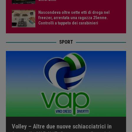
Nascondeva oltre sette etti di droga nel
freezer, arrestata una ragazza 25enne.
Controlli a tappeto dei carabinieri
SPORT
Volley – Altre due nuove schiacciatrici in