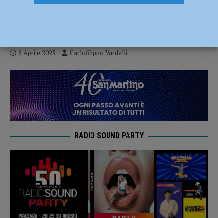
Romagna alla Coppa delle regioni under
14
8 Aprile 2025
Carlofilippo Vardelli
RADIO SOUND PARTY