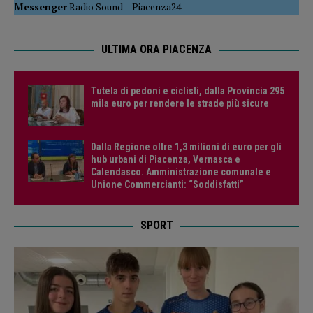
Messenger
Radio Sound
–
Piacenza24
ULTIMA ORA PIACENZA
Tutela di pedoni e ciclisti, dalla Provincia 295
mila euro per rendere le strade più sicure
Dalla Regione oltre 1,3 milioni di euro per gli
hub urbani di Piacenza, Vernasca e
Calendasco. Amministrazione comunale e
Unione Commercianti: “Soddisfatti”
SPORT