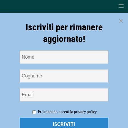
×
Iscriviti per rimanere
aggiornato!
HOME
NOTIZIE
CRONACA PIACENZA
Tir caricati
Procedendo accetti la privacy policy
oltre i limiti di legge, bloccati dalla polizia stradale: azienda piacentina
e conducenti nei guai