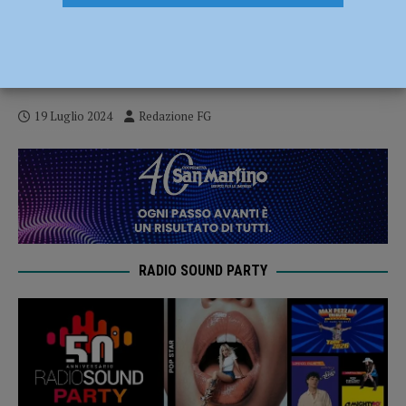
Tir caricati oltre i limiti di legge, bloccati
dalla polizia stradale: azienda piacentina
e conducenti nei guai
19 Luglio 2024
Redazione FG
RADIO SOUND PARTY