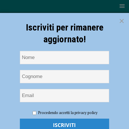
×
Iscriviti per rimanere
aggiornato!
HOME
NOTIZIE
ATTUALITÀ
Trattamento anti
Procedendo accetti la privacy policy
Dengue in via Radini Tedeschi e dintorni, stanotte l’ultimo intervento
Trattamento anti Dengue in via Radini