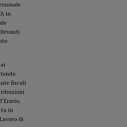
personale
VA in
ale
ilevanti
nto
 ai
ttendo
ute fiscali
tribuzioni
’Erario.
tta in
 Lavoro di