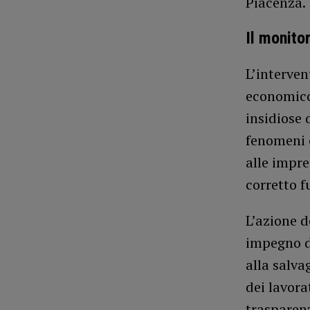
Piacenza.
Il monito
L’interven
economico 
insidiose 
fenomeni 
alle impre
corretto 
L’azione d
impegno de
alla salvag
dei lavora
trasparenz