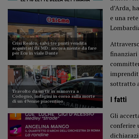
d’Arda, ha
e una ret
Lombardi
Attraverso
finanziari
committen
imprendito
sottratto 
I fatti
Gli accert
conferire 
dichiarazi