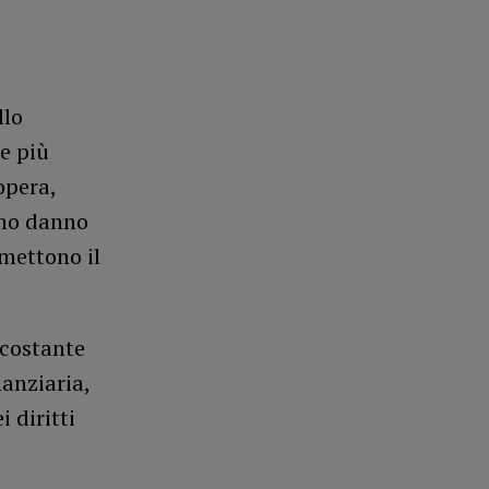
llo
me più
opera,
ano danno
omettono il
 costante
anziaria,
i diritti
e