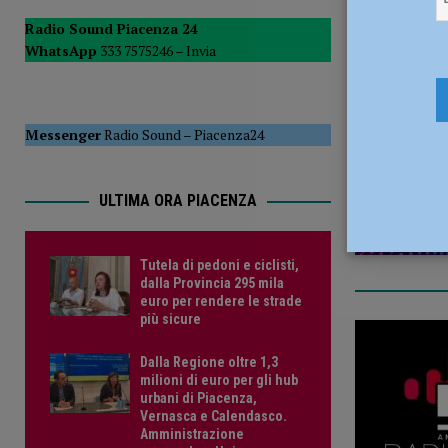
del Consiglio
POLITICA
Radio Sound Piacenza 24
WhatsApp
333 7575246 –
Invia
[ 5 Agosto 2026 ]
Tutela di pedoni e ciclisti, dalla Provinc
19 Giugno 
Messenger
Radio Sound
–
Piacenza24
ULTIMA ORA PIACENZA
Tutela di pedoni e ciclisti,
dalla Provincia 295 mila
euro per rendere le strade
più sicure
Dalla Regione oltre 1,3
milioni di euro per gli hub
urbani di Piacenza,
Vernasca e Calendasco.
Amministrazione