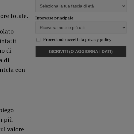
ore totale.
Interesse principale
colato
Procedendo accetti la privacy policy
infatti
mo di
a di
entela con
piego
n più
ul valore