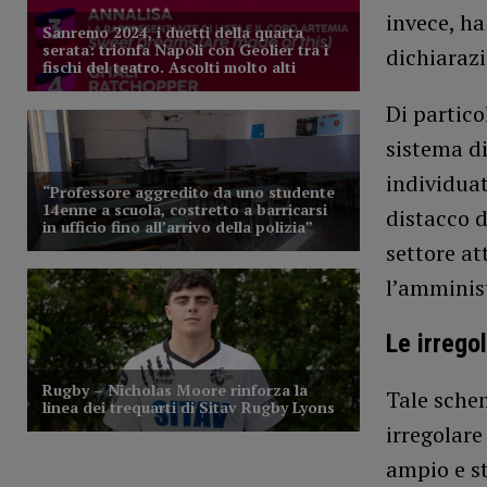
invece, h
dichiarazi
Di partico
sistema di
individua
distacco d
settore at
l’amminist
Le irregol
Tale sche
irregolare
ampio e s