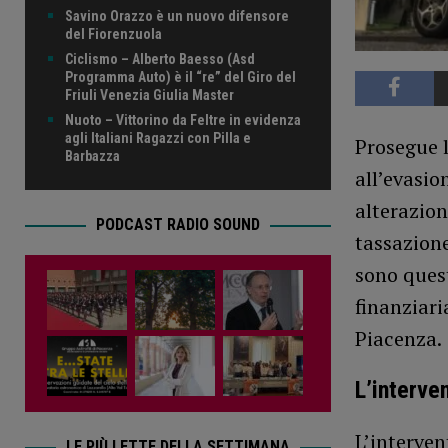
Savino Orazzo è un nuovo difensore
del Fiorenzuola
Ciclismo – Alberto Baesso (Asd
Programma Auto) è il “re” del Giro del
Friuli Venezia Giulia Master
Nuoto – Vittorino da Feltre in evidenza
agli Italiani Ragazzi con Pilla e
Prosegue l
Barbazza
all’evasion
alterazion
PODCAST RADIO SOUND
tassazione
sono quest
finanziar
Piacenza.
L’interve
L’interven
LE PIÙ LETTE DELLA SETTIMANA