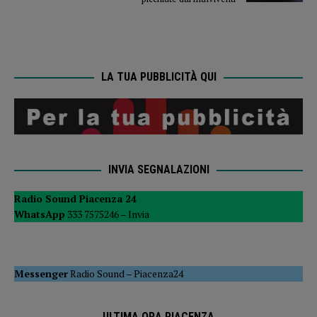
LA TUA PUBBLICITÀ QUI
INVIA SEGNALAZIONI
Radio Sound Piacenza 24
WhatsApp
333 7575246 –
Invia
Messenger
Radio Sound
–
Piacenza24
ULTIMA ORA PIACENZA