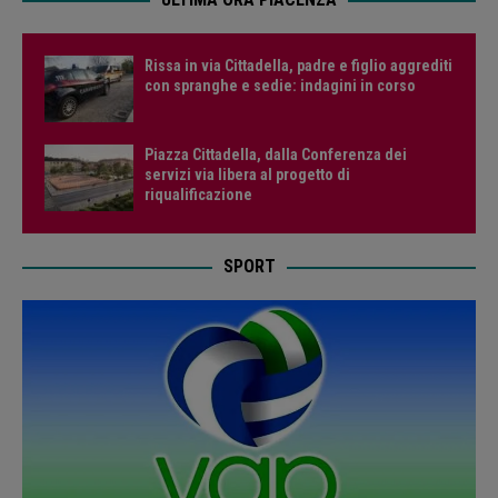
Rissa in via Cittadella, padre e figlio aggrediti
con spranghe e sedie: indagini in corso
Piazza Cittadella, dalla Conferenza dei
servizi via libera al progetto di
riqualificazione
SPORT