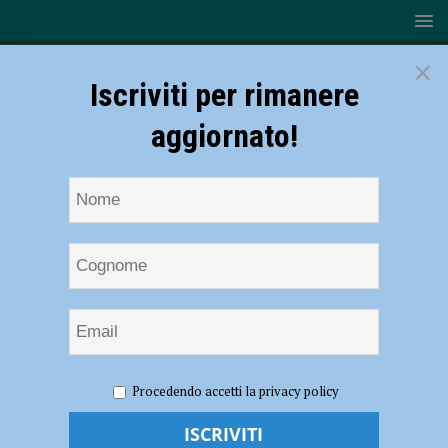
×
Iscriviti per rimanere
aggiornato!
HOME
NOTIZIE
ATTUALITÀ
A Piacenza approda il
Procedendo accetti la privacy policy
Triathlon Sprint “Diga di Mignano”
A Piacenza approda il Triathlon Sprint