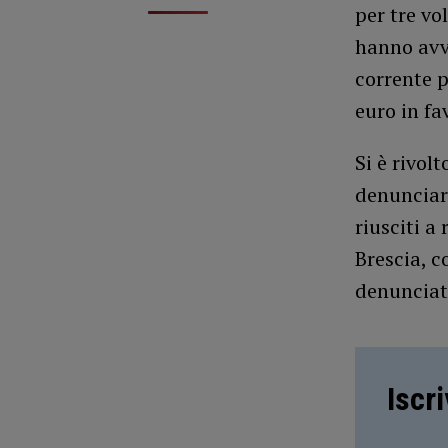
per tre vol
hanno avvi
corrente p
euro in fa
Si è rivol
denunciare
riusciti a 
Brescia, c
denunciato
Iscr