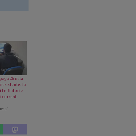
paga 26 mila
inesistente: la
i truffatori e
i correnti
enza"