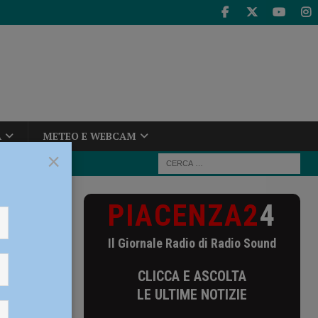
A
METEO E WEBCAM
×
PIACENZA2
4
go la cifra
Il Giornale Radio di Radio Sound
ra
CLICCA E ASCOLTA
o
LE ULTIME NOTIZIE