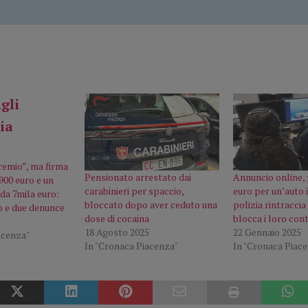
remio”, ma firma
Pensionato arrestato dai
Annuncio online, 
900 euro e un
carabinieri per spaccio,
euro per un’auto 
da 7mila euro:
bloccato dopo aver ceduto una
polizia rintraccia 
o e due denunce
dose di cocaina
blocca i loro cont
18 Agosto 2025
22 Gennaio 2025
acenza"
In "Cronaca Piacenza"
In "Cronaca Piac