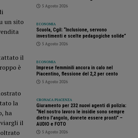
5 Agosto 2026
di
u un sito
ECONOMIA
Scuola, Cgil: “Inclusione, servono
vendita
investimenti e scelte pedagogiche solide”
5 Agosto 2026
attato il
ECONOMIA
troppo è
Imprese femminili ancora in calo nel
Piacentino, flessione del 2,2 per cento
5 Agosto 2026
mostrato
CRONACA PIACENZA
tato la
Giuramento per 232 nuovi agenti di polizia:
o, ha
“Nel nostro lavoro le insidie sono sempre
dietro l’angolo, dovrete essere pronti” –
iargli il
AUDIO e FOTO
oltrato
5 Agosto 2026