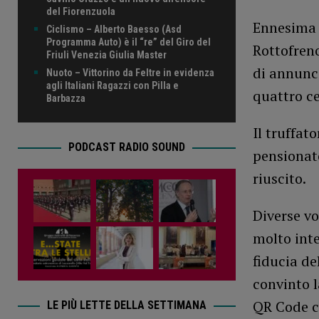
del Fiorenzuola
Ennesima t
Ciclismo – Alberto Baesso (Asd
Programma Auto) è il “re” del Giro del
Rottofren
Friuli Venezia Giulia Master
di annunci
Nuoto – Vittorino da Feltre in evidenza
agli Italiani Ragazzi con Pilla e
quattro ce
Barbazza
Il truffat
PODCAST RADIO SOUND
pensionato
riuscito.
Diverse vo
molto inte
fiducia de
convinto l
QR Code ch
LE PIÙ LETTE DELLA SETTIMANA