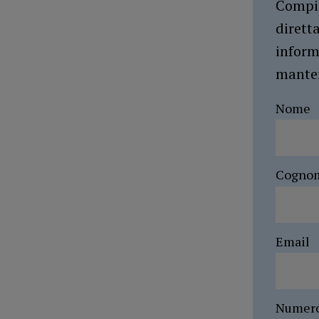
Compil
dirett
inform
manten
Nome
Cogno
Email
Numer