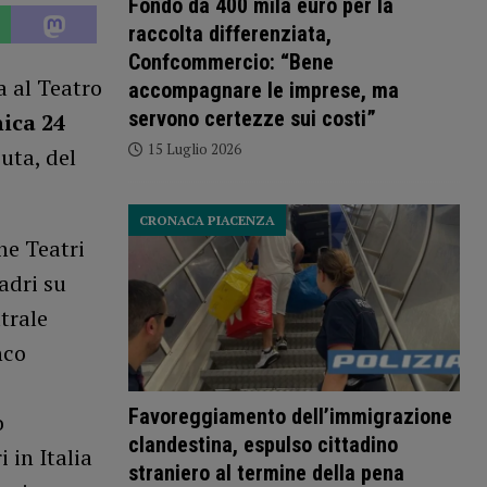
Fondo da 400 mila euro per la
raccolta differenziata,
Confcommercio: “Bene
a al Teatro
accompagnare le imprese, ma
servono certezze sui costi”
ica 24
15 Luglio 2026
uta, del
CRONACA PIACENZA
ne Teatri
adri su
trale
nco
Favoreggiamento dell’immigrazione
o
clandestina, espulso cittadino
 in Italia
straniero al termine della pena