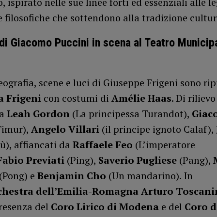
o, ispirato nelle sue linee forti ed essenziali alle l
e filosofiche che sottendono alla tradizione cultur
di Giacomo Puccini in scena al Teatro Municipa
eografia, scene e luci di Giuseppe Frigeni sono rip
 Frigeni
con costumi di
Amélie Haas
. Di rilievo
da
Leah Gordon
(La principessa Turandot),
Giac
imur),
Angelo Villari
(il principe ignoto Calaf),
ù), affiancati da
Raffaele Feo
(L’imperatore
Fabio Previati
(Ping),
Saverio Pugliese
(Pang),
(Pong) e
Benjamin Cho
(Un mandarino). In
chestra dell’Emilia-Romagna Arturo Toscani
presenza del
Coro Lirico di Modena
e del
Coro d