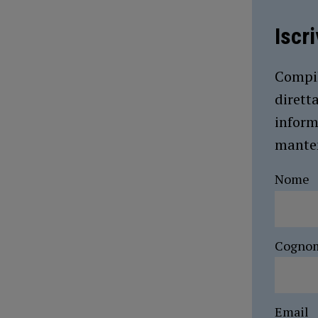
Iscr
Compil
dirett
inform
manten
Nome
Cogno
Email