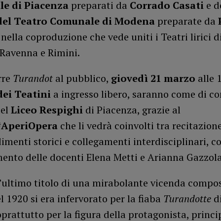
le di Piacenza
preparati da
Corrado Casati
e d
del Teatro Comunale di Modena
preparate da
, nella coproduzione che vede uniti i Teatri lirici 
 Ravenna e Rimini.
rre
Turandot
al pubblico,
giovedì 21 marzo
alle 
dei Teatini
a ingresso libero, saranno come di co
del
Liceo Respighi
di Piacenza, grazie al
#AperiOpera
che li vedrà coinvolti tra recitazion
menti storici e collegamenti interdisciplinari, co
ento delle docenti Elena Metti e Arianna Gazzola
’ultimo titolo di una mirabolante vicenda compos
l 1920 si era infervorato per la fiaba
Turandotte
di
oprattutto per la figura della protagonista, princ