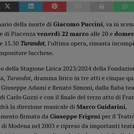
nario della morte di
Giacomo Puccini
, va in scen
e di Piacenza
venerdì 22 marzo
alle 20 e
domen
e 15.30
Turandot
, l’ultima opera, rimasta incompi
mpositore lucchese.
lo della Stagione Lirica 2023/2024 della Fondazio
za,
Turandot
, dramma lirico in tre atti e cinque qu
i Giuseppe Adami e Renato Simoni, dalla fiaba tea
 Carlo Gozzi e con il finale del terzo atto di Fra
drà la direzione musicale di
Marco Guidarini
,
timento firmato da
Giuseppe Frigeni
per il Teatr
i Modena nel 2003 e ripreso da importanti teatri