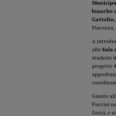
Municipa
bianche 
Gattolin
Piacenza,
A introdu
alla
Sala 
studenti 
progetto
approfondi
coordinam
Giunto all
Puccini ne
Gozzi, e s