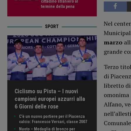
cittadino straniero al
termine della pena
Nel cente
SPORT
Municipal
marzo
all
grande co
Terzo tito
di Piacen
libretto d
Ciclismo su Pista – I nuovi
omonima di
campioni europei azzurri alla
Alfano, ve
6 Giorni delle rose
nell’alles
C’è un nuovo portiere per il Piacenza
Comunale d
calcio: Francesco Versari, classe 2007
Nuoto – Medaglia di bronzo per