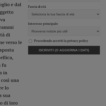
oglio e dal
Fascia di età
oggetto
eva
Interesse principale
 drammi
tà di
Procedendo accetti la privacy policy
ne verso le
isposta
ellica,
à fu
a in
 così una
re lo
a sua
o di loro