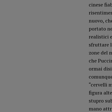
cinese fia
risentimen
nuovo, che
portato n
realistici
sfruttare l
zone del m
che Puccin
ormai disi
comunque a
“cervelli 
figura alte
stupro sub
mano attra