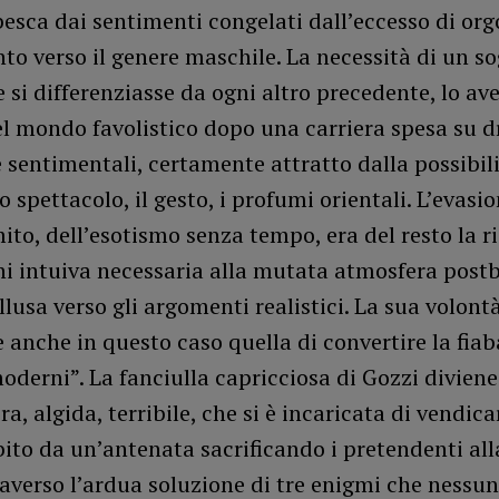
besca dai sentimenti congelati dall’eccesso di org
to verso il genere maschile. La necessità di un s
 si differenziasse da ogni altro precedente, lo av
el mondo favolistico dopo una carriera spesa su
 e sentimentali, certamente attratto dalla possibili
o spettacolo, il gesto, i profumi orientali. L’evasio
ito, dell’esotismo senza tempo, era del resto la r
i intuiva necessaria alla mutata atmosfera postb
llusa verso gli argomenti realistici. La sua volont
nche in questo caso quella di convertire la fiab
moderni”. La fanciulla capricciosa di Gozzi diviene
ra, algida, terribile, che si è incaricata di vendica
ito da un’antenata sacrificando i pretendenti all
verso l’ardua soluzione di tre enigmi che nessun