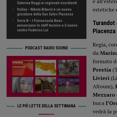
e all’ester
Caterina Reggi ai regionali esordienti
estetiche 
Volley – Nikola Brborić è un nuovo
giocatore della Gas Sales Piacenza
Serie B – I Fiorenzuola Bees
Turandot 
annunciano lo staff tecnico e il nuovo
Piacenza
centro Federico Lui
Regia, cor
PODCAST RADIO SOUND
da
Marina
formato 
Prestia
(T
Livieri
(Li
Altoum),
Mezzaro
buca
l’Or
LE PIÙ LETTE DELLA SETTIMANA
vedrà la 