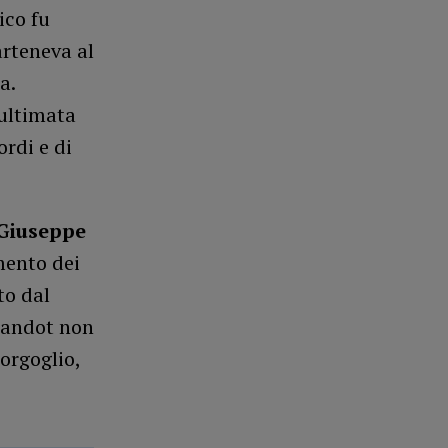
ico fu
arteneva al
a.
 ultimata
rdi e di
Giuseppe
mento dei
to dal
urandot non
orgoglio,