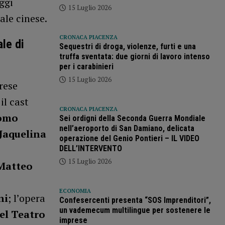
eggi
15 Luglio 2026
ale cinese.
CRONACA PIACENZA
le di
Sequestri di droga, violenze, furti e una
truffa sventata: due giorni di lavoro intenso
per i carabinieri
15 Luglio 2026
rese
 il cast
CRONACA PIACENZA
omo
Sei ordigni della Seconda Guerra Mondiale
nell’aeroporto di San Damiano, delicata
Jaquelina
operazione del Genio Pontieri – IL VIDEO
DELL’INTERVENTO
15 Luglio 2026
Matteo
ECONOMIA
ni
; l’opera
Confesercenti presenta “SOS Imprenditori”,
un vademecum multilingue per sostenere le
el Teatro
imprese