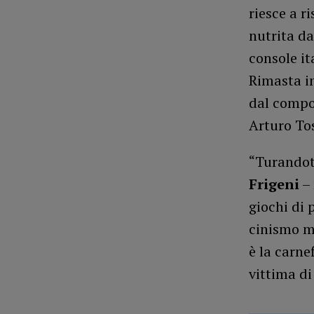
riesce a r
nutrita da
console it
Rimasta in
dal compo
Arturo Tos
“Turandot
Frigeni
– 
giochi di 
cinismo ma
è la carne
vittima di