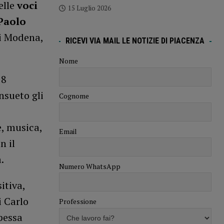
elle
voci
15 Luglio 2026
Paolo
di Modena,
RICEVI VIA MAIL LE NOTIZIE DI PIACENZA
Nome
18
nsueto gli
Cognome
e, musica,
Email
n il
.
Numero WhatsApp
itiva,
 Carlo
Professione
ipessa