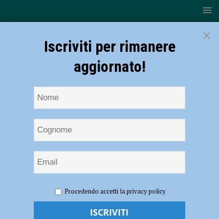
×
Iscriviti per rimanere
aggiornato!
HOME
NOTIZIE
ATTUALITÀ
Tutela dei dialetti, la
Procedendo accetti la privacy policy
Regione finanzia due progetti piacentini ideati da Borgonovo e
Calendasco