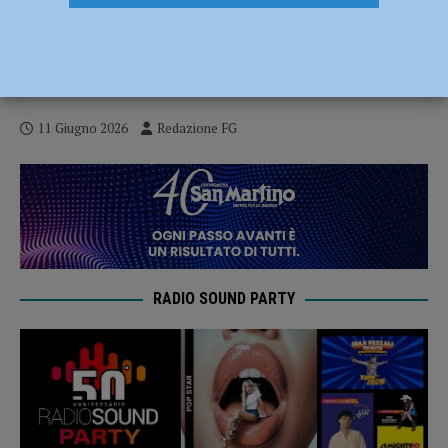
Tutela dei dialetti, la Regione finanzia due
progetti piacentini ideati da Borgonovo e
Calendasco
11 Giugno 2026
Redazione FG
RADIO SOUND PARTY